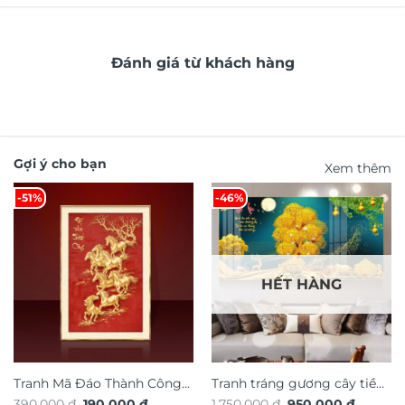
Đánh giá từ khách hàng
Gợi ý cho bạn
Xem thêm
-51%
-46%
HẾT HÀNG
Tranh Mã Đáo Thành Công
Tranh tráng gương cây tiền
Giá
Giá
Giá
Giá
390.000
₫
190.000
₫
1.750.000
₫
950.000
₫