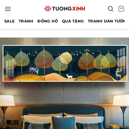
Bỏ
qua
nội
SALE
TRANH
ĐỒNG HỒ
QUÀ TẶNG
TRANH DÁN TƯỜN
dung