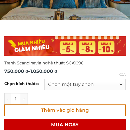
Tranh Scandinavia nghệ thuật SCA1096
Khoảng
750.000
–
1.050.000
₫
₫
XÓA
giá:
Chọn kích thước:
từ
750.000 ₫
Tranh Scandinavia nghệ thuật SCA1096 số lượng
đến
Thêm vào giỏ hàng
1.050.000 ₫
MUA NGAY