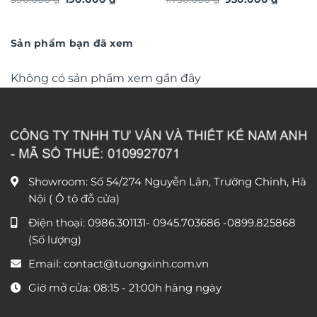
TG4926S
vàng phong thủy TG4913S
gốc
hiện
gốc
hiện
là:
tại
là:
tại
390.000 ₫.
là:
1.750.000 ₫.
là:
190.000 ₫.
950.000
Sản phẩm bạn đã xem
Không có sản phẩm xem gần đây
Showroom: Số 54/274 Nguyễn Lân, Trường Chinh, Hà
Nội ( Ô tô đỗ cửa)
Điện thoại:
0986.301131
-
0945.703686
-0899.825868
(Số lượng)
Email:
contact@tuongxinh.com.vn
Giờ mở cửa: 08:15 - 21:00h hàng ngày