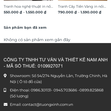
Tranh hoa nghệ thuật in nổi
Tranh Cây Tiền Vàng in nổi
Khoảng
Khoả
550.000
₫
–
1.550.000
₫
790.000
₫
–
1.590.000
₫
3D hiệu ứng dát vàng sang
3D dát vàng ánh kim sang
giá:
giá:
trọng TM011
từ
trọng TM04
từ
550.000 ₫
790.0
đến
đến
Sản phẩm bạn đã xem
1.550.000 ₫
1.590
Không có sản phẩm xem gần đây
Showroom: Số 54/274 Nguyễn Lân, Trường Chinh, Hà
Nội ( Ô tô đỗ cửa)
Điện thoại:
0986.301131
-
0945.703686
-0899.825868
(Số lượng)
Email:
contact@tuongxinh.com.vn