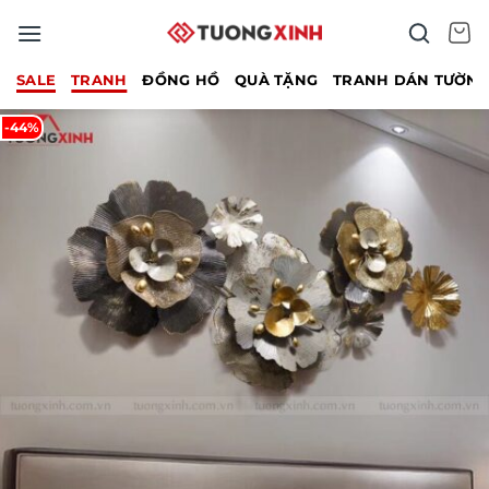
Bỏ
qua
nội
SALE
TRANH
ĐỒNG HỒ
QUÀ TẶNG
TRANH DÁN TƯỜN
dung
-44%