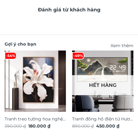
Đánh giá từ khách hàng
Gợi ý cho bạn
Xem thêm
-54%
-49%
HẾT HÀNG
Tranh treo tường hoa nghệ
Tranh đồng hồ điện tử Hươu
Giá
Giá
Giá
Giá
390.000
₫
180.000
₫
890.000
₫
450.000
₫
thuật TG4923S
Tài Lộc TG4915S
gốc
hiện
gốc
hiện
là:
tại
là:
tại
390.000 ₫.
là:
890.000 ₫.
là: