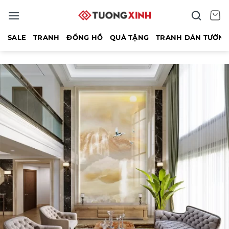
Bỏ
qua
nội
SALE
TRANH
ĐỒNG HỒ
QUÀ TẶNG
TRANH DÁN TƯỜN
dung