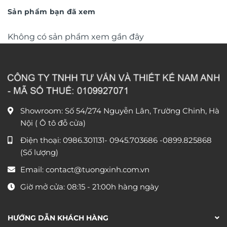
180.000 ₫.
450.000 
Sản phẩm bạn đã xem
Không có sản phẩm xem gần đây
Showroom: Số 54/274 Nguyễn Lân, Trường Chinh, Hà
Nội ( Ô tô đỗ cửa)
Điện thoại:
0986.301131
-
0945.703686
-0899.825868
(Số lượng)
Email:
contact@tuongxinh.com.vn
Giờ mở cửa: 08:15 - 21:00h hàng ngày
HƯỚNG DẪN KHÁCH HÀNG