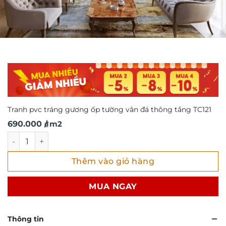
Tranh pvc tráng gương ốp tường vân đá thông tầng TC121
690.000
/ m2
₫
Tranh pvc tráng gương ốp tường vân đá thông tầng TC121 
Thêm vào giỏ hàng
MUA NGAY
Thông tin