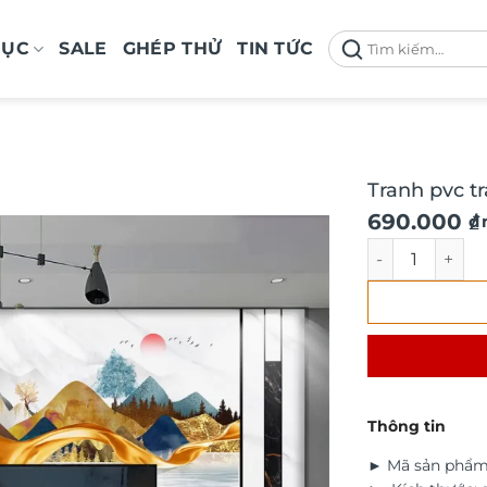
Tìm
MỤC
SALE
GHÉP THỬ
TIN TỨC
kiếm:
Tranh pvc t
690.000
₫
/
Tranh pvc trán
Thông tin
► Mã sản phẩm