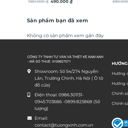
Giá
Giá
TG4919S
980.000
₫
490.000
₫
380.00
gốc
hiện
là:
tại
980.000 ₫.
là:
490.000 ₫.
Sản phẩm bạn đã xem
Không có sản phẩm xem gần đây
HƯỚNG
Showroom: Số 54/274 Nguyễn
Hướng d
Lân, Trường Chinh, Hà Nội ( Ô tô
Hướng 
đỗ cửa)
Chính s
Điện thoại:
0986.301131
-
0945.703686
-0899.825868 (Số
Chính sá
lượng)
Email:
contact@tuongxinh.com.vn