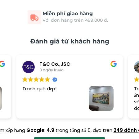
Miễn phí giao hàng
Với đơn hàng trên 499.000 đ.
Đánh giá từ khách hàng
T&C Co.,JSC
3 ngày trước
Tranh quá đẹp!
Tr
ản
và
đ
ểm xếp hạng
Google
:
4.9
trong tổng số 5,
dựa trên
249 đánh 