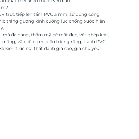
ản xuất theo kích thước yêu cầu
o m2
 UV trực tiếp lên tấm PVC 3 mm, sử dụng công
ic tráng gương kính cường lực chống xước hiện
y.
 mã đa dạng, thẩm mỹ bề mặt đẹp, vết ghép khít,
i công, vân liền trên diện tường rộng, tranh PVC
kế kiến trúc nội thất đánh giá cao, gia chủ yêu