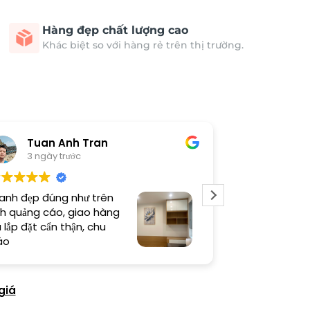
Hàng đẹp chất lượng cao
Khác biệt so với hàng rẻ trên thị trường.
Tuan Anh Tran
Long
3 ngày trước
5 ngày 
anh đẹp đúng như trên
Sản phẩm chất
h quảng cáo, giao hàng
thi công cẩn t
 lắp đặt cẩn thận, chu
thiện cao
áo
giá