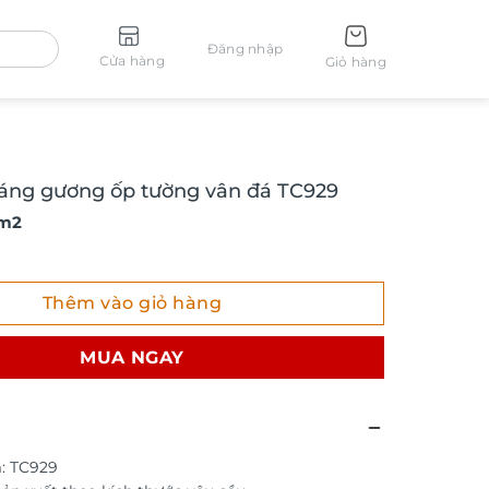
Đăng nhập
Cửa hàng
Giỏ hàng
ráng gương ốp tường vân đá TC929
 m2
g gương ốp tường vân đá TC929 số lượng
Thêm vào giỏ hàng
MUA NGAY
: TC929