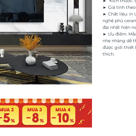
► Kích thước: s
► Giá tính the
► Chất liệu: in
nghệ phủ ceram
đại nhất hiện na
► Ưu điểm: Mẫu
nhẹ nhàng dễ th
được giới thiết 
thích.