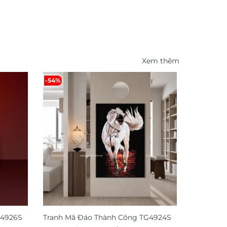
Xem thêm
-54%
G4926S
Tranh Mã Đáo Thành Công TG4924S
Tranh trá