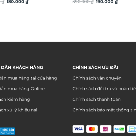
Giá
Giá
Giá
Giá
0
₫
180.000
₫
390.000
₫
190.000
₫
gốc
hiện
gốc
hiện
là:
tại
là:
tại
380.000 ₫.
là:
390.000 ₫.
là:
180.000 ₫.
190.000 
 DẪN KHÁCH HÀNG
CHÍNH SÁCH ƯU ĐÃI
ẫn mua hàng tại cửa hàng
Chính sách vận chuyển
dẫn mua hàng Online
Chính sách đổi trả và hoàn ti
ách kiểm hàng
Chính sách thanh toán
ch xử lý khiếu nại
Chính sách bảo mật thông ti