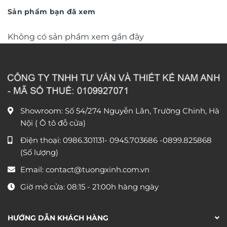
680.000 ₫.
950.000
Sản phẩm bạn đã xem
Không có sản phẩm xem gần đây
Showroom: Số 54/274 Nguyễn Lân, Trường Chinh, Hà
Nội ( Ô tô đỗ cửa)
Điện thoại:
0986.301131
-
0945.703686
-0899.825868
(Số lượng)
Email:
contact@tuongxinh.com.vn
Giờ mở cửa: 08:15 - 21:00h hàng ngày
HƯỚNG DẪN KHÁCH HÀNG