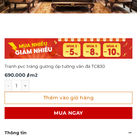
Tranh pvc tráng gương ốp tường vân đá TC830
690.000
/ m2
₫
Tranh pvc tráng gương ốp tường vân đá TC830 số lượng
Thêm vào giỏ hàng
MUA NGAY
Thông tin