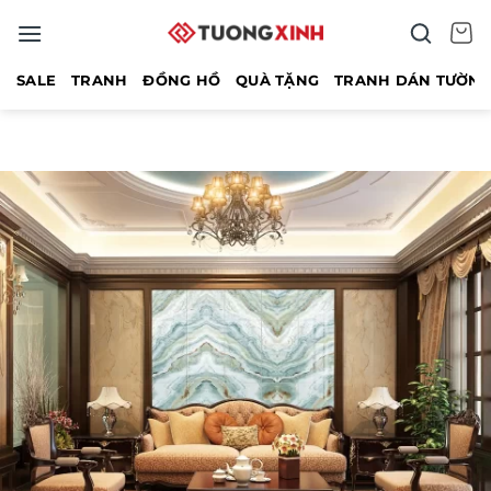
Bỏ
qua
nội
SALE
TRANH
ĐỒNG HỒ
QUÀ TẶNG
TRANH DÁN TƯỜN
dung