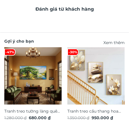
Đánh giá từ khách hàng
Gợi ý cho bạn
Xem thêm
-47%
-30%
Tranh treo tường làng quê
Tranh treo cầu thang hoa
Giá
Giá
Giá
Giá
1.280.000
₫
680.000
₫
1.350.000
₫
950.000
₫
Việt Nam TG4930S
nghệ thuật TG4935S
gốc
hiện
gốc
hiện
là:
tại
là:
tại
1.280.000 ₫.
là:
1.350.000 ₫.
là: