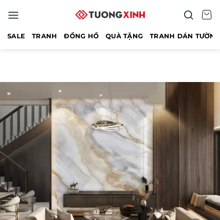
Bỏ
qua
nội
SALE
TRANH
ĐỒNG HỒ
QUÀ TẶNG
TRANH DÁN TƯỜN
dung