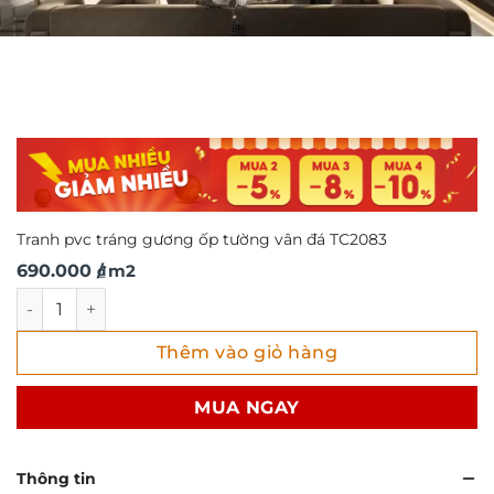
Tranh pvc tráng gương ốp tường vân đá TC2083
690.000
/ m2
₫
Tranh pvc tráng gương ốp tường vân đá TC2083 số lượng
Thêm vào giỏ hàng
MUA NGAY
Thông tin