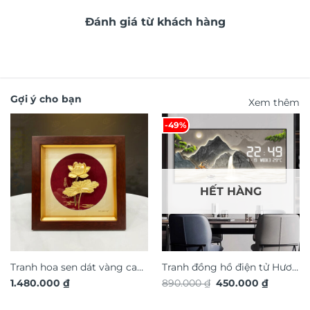
Đánh giá từ khách hàng
Gợi ý cho bạn
Xem thêm
-49%
HẾT HÀNG
Tranh hoa sen dát vàng cao
Tranh đồng hồ điện tử Hươu
Giá
Giá
1.480.000
₫
890.000
₫
450.000
₫
cấp TDV20
Tài Lộc TG4915S
gốc
hiện
là:
tại
890.000 ₫.
là: