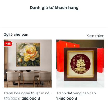
Đánh giá từ khách hàng
Gợi ý cho bạn
Xem thêm
-41%
Tranh hoa nghệ thuật in nổi
Tranh dát vàng cao cấp
Giá
Giá
590.000
₫
350.000
₫
1.480.000
₫
3D hiệu ứng dát vàng
thuận buồm xuôi gió TDV17
gốc
hiện
TG4927S
là:
tại
590.000 ₫.
là: