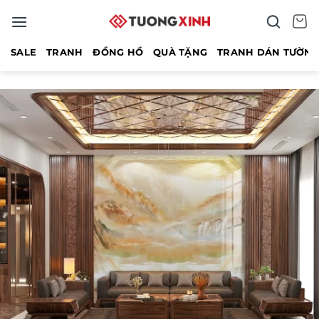
Bỏ
qua
nội
SALE
TRANH
ĐỒNG HỒ
QUÀ TẶNG
TRANH DÁN TƯỜN
dung