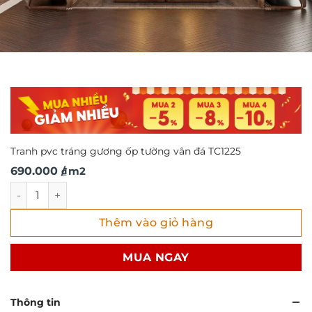
Tranh pvc tráng gương ốp tường vân đá TC1225
690.000
/ m2
₫
Tranh pvc tráng gương ốp tường vân đá TC1225 số lượng
Thêm vào giỏ hàng
MUA NGAY
Thông tin