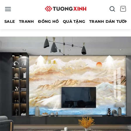
Bỏ
qua
nội
SALE
TRANH
ĐỒNG HỒ
QUÀ TẶNG
TRANH DÁN TƯỜN
dung