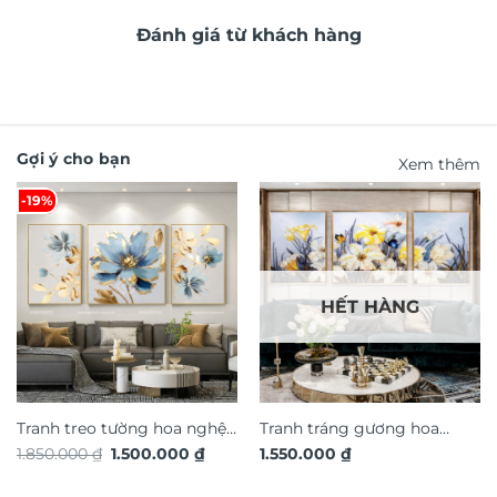
Đánh giá từ khách hàng
Gợi ý cho bạn
Xem thêm
-19%
HẾT HÀNG
Tranh treo tường hoa nghệ
Tranh tráng gương hoa
Giá
Giá
1.850.000
₫
1.500.000
₫
1.550.000
₫
thuật in nổi 3D hiệu ứng dát
nghệ thuật TG4914S
gốc
hiện
vàng TG4931S
là:
tại
1.850.000 ₫.
là: