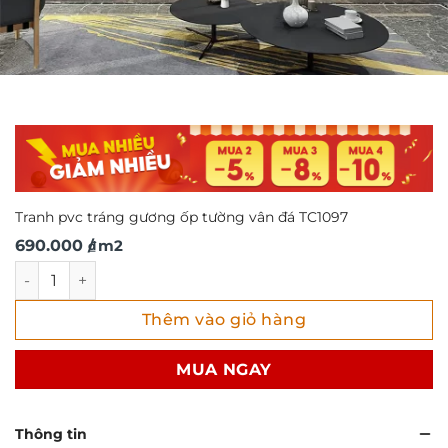
Tranh pvc tráng gương ốp tường vân đá TC1097
690.000
/ m2
₫
Tranh pvc tráng gương ốp tường vân đá TC1097 số lượng
Thêm vào giỏ hàng
MUA NGAY
Thông tin