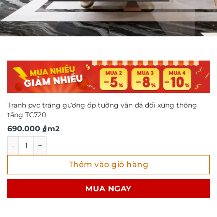
Tranh pvc tráng gương ốp tường vân đá đối xứng thông
tầng TC720
690.000
/ m2
₫
Tranh pvc tráng gương ốp tường vân đá đối xứng thông t
Thêm vào giỏ hàng
MUA NGAY