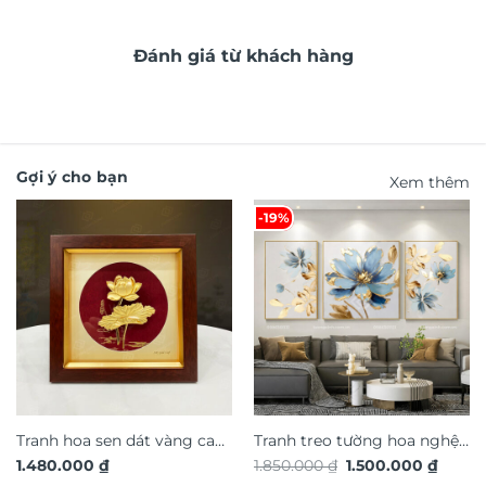
Đánh giá từ khách hàng
Gợi ý cho bạn
Xem thêm
-19%
Tranh hoa sen dát vàng cao
Tranh treo tường hoa nghệ
Giá
Giá
1.480.000
₫
1.850.000
₫
1.500.000
₫
cấp TDV20
thuật in nổi 3D hiệu ứng dát
gốc
hiện