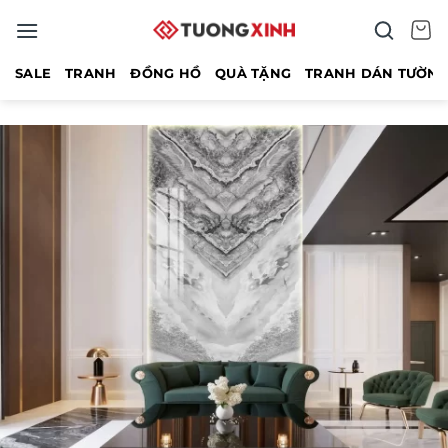
Bỏ
qua
nội
SALE
TRANH
ĐỒNG HỒ
QUÀ TẶNG
TRANH DÁN TƯỜN
dung