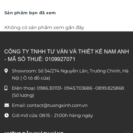
vàng TG4931S
là:
tại
1.850.000 ₫.
là:
1.500.
Sản phẩm bạn đã xem
Không có sản phẩm xem gần đây
Showroom: Số 54/274 Nguyễn Lân, Trường Chinh, Hà
Nội ( Ô tô đỗ cửa)
Điện thoại:
0986.301131
-
0945.703686
-0899.825868
(Số lượng)
Email:
contact@tuongxinh.com.vn
Giờ mở cửa: 08:15 - 21:00h hàng ngày