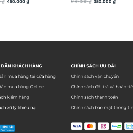
Giá
Giá
Giá
Giá
4936S
0
₫
450.000
₫
ứng dát vàng TG4927S
590.000
₫
350.000
₫
gốc
hiện
gốc
hiện
là:
tại
là:
tại
880.000 ₫.
là:
590.000 ₫.
là:
450.000 ₫.
350.000 
 DẪN KHÁCH HÀNG
CHÍNH SÁCH ƯU ĐÃI
ẫn mua hàng tại cửa hàng
Chính sách vận chuyển
dẫn mua hàng Online
Chính sách đổi trả và hoàn ti
ách kiểm hàng
Chính sách thanh toán
ch xử lý khiếu nại
Chính sách bảo mật thông ti