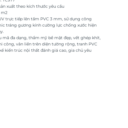
: TC977
ản xuất theo kích thước yêu cầu
o m2
 UV trực tiếp lên tấm PVC 3 mm, sử dụng công
ic tráng gương kính cường lực chống xước hiện
y.
 mã đa dạng, thẩm mỹ bề mặt đẹp, vết ghép khít,
i công, vân liền trên diện tường rộng, tranh PVC
kế kiến trúc nội thất đánh giá cao, gia chủ yêu