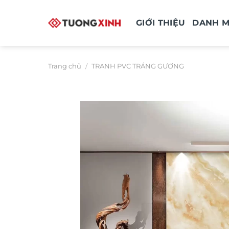
Bỏ
qua
GIỚI THIỆU
DANH 
nội
dung
Trang chủ
/
TRANH PVC TRÁNG GƯƠNG