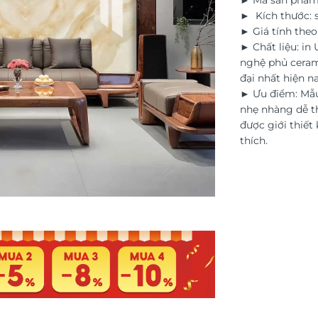
► Mã sản phẩm
► Kích thước: s
► Giá tính the
► Chất liệu: in
nghệ phủ ceram
đại nhất hiện na
► Ưu điểm: Mẫu
nhẹ nhàng dễ th
được giới thiết 
thích.