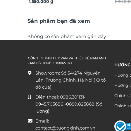
TG4914S
1.550.000
₫
lộc TG
880.00
Sản phẩm bạn đã xem
Không có sản phẩm xem gần đây
HƯỚNG
Showroom: Số 54/274 Nguyễn
Hướng d
Lân, Trường Chinh, Hà Nội ( Ô tô
Hướng 
đỗ cửa)
Chính s
Điện thoại:
0986.301131
-
0945.703686
-0899.825868 (Số
Chính sá
lượng)
Email:
contact@tuongxinh.com.vn