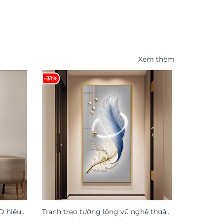
Xem thêm
-31%
D hiệu
Tranh treo tường lông vũ nghệ thuật
Tranh hoa