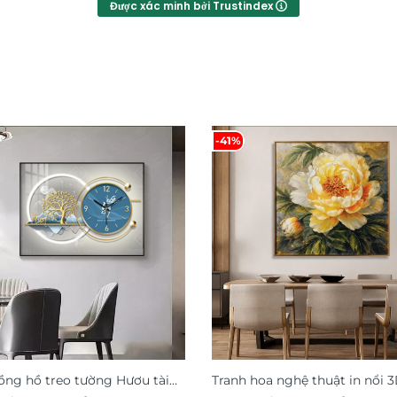
Được xác minh bởi Trustindex
-41%
ồng hồ treo tường Hươu tài
Tranh hoa nghệ thuật in nổi 3