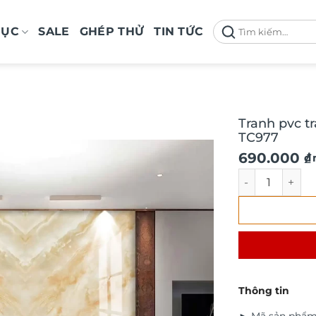
Tìm
MỤC
SALE
GHÉP THỬ
TIN TỨC
kiếm:
Tranh pvc t
TC977
690.000
₫
/
Tranh pvc trán
Thông tin