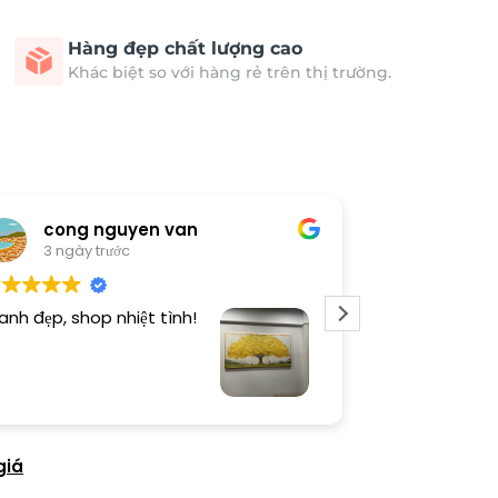
Hàng đẹp chất lượng cao
Khác biệt so với hàng rẻ trên thị trường.
cong nguyen van
Thươn
3 ngày trước
4 ngày 
anh đẹp, shop nhiệt tình!
Dịch vụ chu đá
tình. Sản phẩ
giá