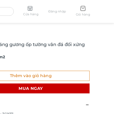
Đăng nhập
Cửa hàng
Giỏ hàng
ráng gương ốp tường vân đá đối xứng
 m2
g gương ốp tường vân đá đối xứng TC977 số lượng
Thêm vào giỏ hàng
MUA NGAY