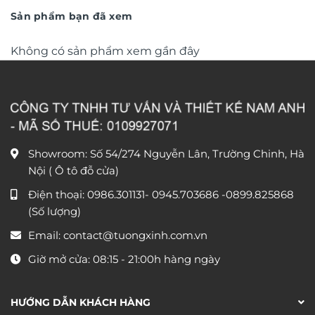
450.000 ₫.
450.000 
Sản phẩm bạn đã xem
Không có sản phẩm xem gần đây
Showroom: Số 54/274 Nguyễn Lân, Trường Chinh, Hà
Nội ( Ô tô đỗ cửa)
Điện thoại:
0986.301131
-
0945.703686
-0899.825868
(Số lượng)
Email:
contact@tuongxinh.com.vn
Giờ mở cửa: 08:15 - 21:00h hàng ngày
HƯỚNG DẪN KHÁCH HÀNG