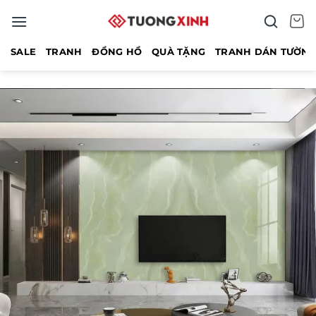
Bỏ
qua
nội
SALE
TRANH
ĐỒNG HỒ
QUÀ TẶNG
TRANH DÁN TƯỜN
dung