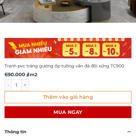
Tranh pvc tráng gương ốp tường vân đá đối xứng TC900
690.000
/ m2
₫
Tranh pvc tráng gương ốp tường vân đá đối xứng TC900 s
Thêm vào giỏ hàng
MUA NGAY
Thông tin