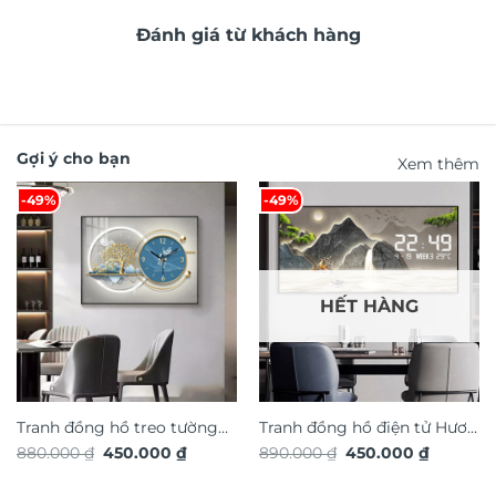
Đánh giá từ khách hàng
Gợi ý cho bạn
Xem thêm
-49%
-49%
HẾT HÀNG
Tranh đồng hồ treo tường
Tranh đồng hồ điện tử Hươu
Giá
Giá
Giá
Giá
880.000
₫
450.000
₫
890.000
₫
450.000
₫
Hươu tài lộc TG4936S
Tài Lộc TG4916S
gốc
hiện
gốc
hiện
là:
tại
là:
tại
880.000 ₫.
là:
890.000 ₫.
là: