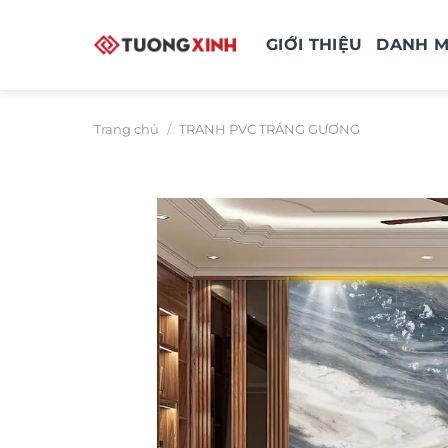
Bỏ
qua
GIỚI THIỆU
DANH 
nội
dung
Trang chủ
/
TRANH PVC TRÁNG GƯƠNG