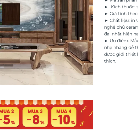
► Mã sản phẩm
► Kích thước: s
► Giá tính the
► Chất liệu: in
nghệ phủ ceram
đại nhất hiện na
► Ưu điểm: Mẫu
nhẹ nhàng dễ th
được giới thiết 
thích.