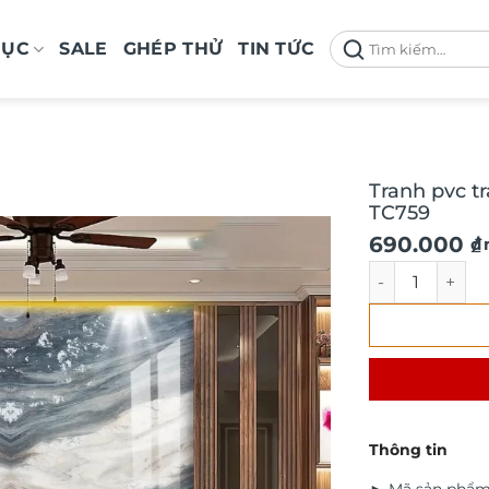
Tìm
MỤC
SALE
GHÉP THỬ
TIN TỨC
kiếm:
Tranh pvc t
TC759
690.000
₫
/
Tranh pvc trán
Thông tin