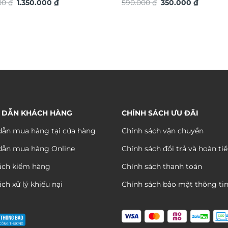
Giá
Giá
Giá
Giá
 vàng TG4912S
000
₫
1.350.000
₫
ứng dát vàng TG4927S
590.000
₫
350.000
₫
gốc
hiện
gốc
hiện
là:
tại
là:
tại
2.200.000 ₫.
là:
590.000 ₫.
là:
1.350.000 ₫.
350.000 
 DẪN KHÁCH HÀNG
CHÍNH SÁCH ƯU ĐÃI
ẫn mua hàng tại cửa hàng
Chính sách vận chuyển
dẫn mua hàng Online
Chính sách đổi trả và hoàn ti
ách kiểm hàng
Chính sách thanh toán
ch xử lý khiếu nại
Chính sách bảo mật thông ti