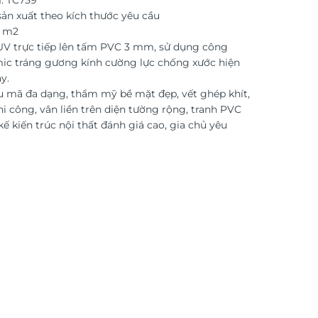
: TC759
ản xuất theo kích thước yêu cầu
o m2
 UV trực tiếp lên tấm PVC 3 mm, sử dụng công
ic tráng gương kính cường lực chống xước hiện
y.
 mã đa dạng, thẩm mỹ bề mặt đẹp, vết ghép khít,
i công, vân liền trên diện tường rộng, tranh PVC
kế kiến trúc nội thất đánh giá cao, gia chủ yêu