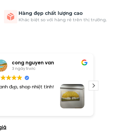
Hàng đẹp chất lượng cao
Khác biệt so với hàng rẻ trên thị trường.
cong nguyen van
Thươn
3 ngày trước
4 ngày 
anh đẹp, shop nhiệt tình!
Dịch vụ chu đá
tình. Sản phẩ
giá