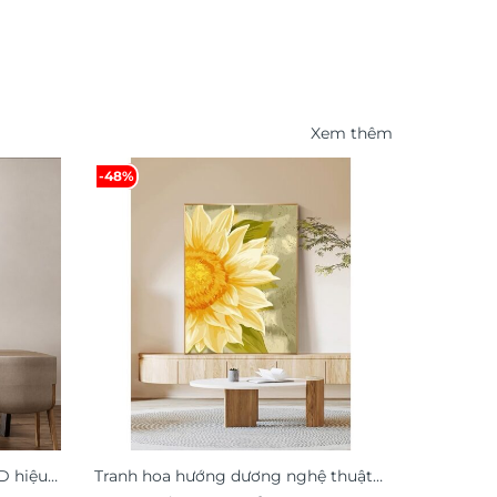
Xem thêm
-48%
D hiệu
Tranh hoa hướng dương nghệ thuật
Tranh hoa