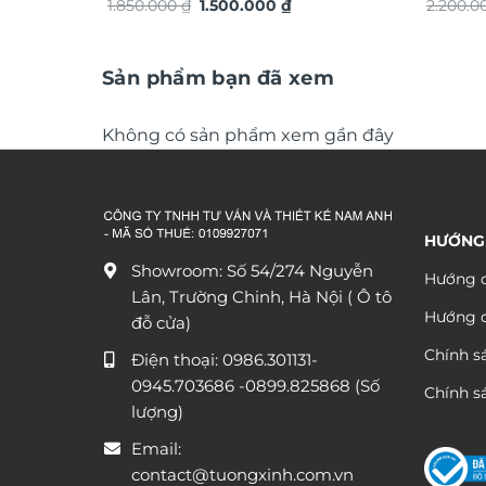
Giá
Giá
nổi 3D hiệu ứng dát vàng TG4931S
1.850.000
₫
1.500.000
₫
ứng dát
2.200.
gốc
hiện
là:
tại
1.850.000 ₫.
là:
1.500.000 ₫.
Sản phẩm bạn đã xem
Không có sản phẩm xem gần đây
HƯỚNG
Showroom: Số 54/274 Nguyễn
Hướng d
Lân, Trường Chinh, Hà Nội ( Ô tô
Hướng 
đỗ cửa)
Chính s
Điện thoại:
0986.301131
-
0945.703686
-0899.825868 (Số
Chính sá
lượng)
Email:
contact@tuongxinh.com.vn