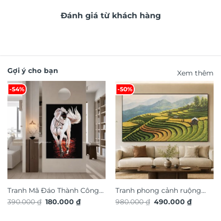
Đánh giá từ khách hàng
Gợi ý cho bạn
Xem thêm
-54%
-50%
Tranh Mã Đáo Thành Công
Tranh phong cảnh ruộng
Giá
Giá
Giá
Giá
390.000
₫
180.000
₫
980.000
₫
490.000
₫
TG4924S
bậc thang TG4919S
gốc
hiện
gốc
hiện
là:
tại
là:
tại
390.000 ₫.
là:
980.000 ₫.
là: