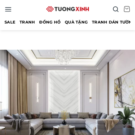
Bỏ
qua
nội
SALE
TRANH
ĐỒNG HỒ
QUÀ TẶNG
TRANH DÁN TƯỜN
dung