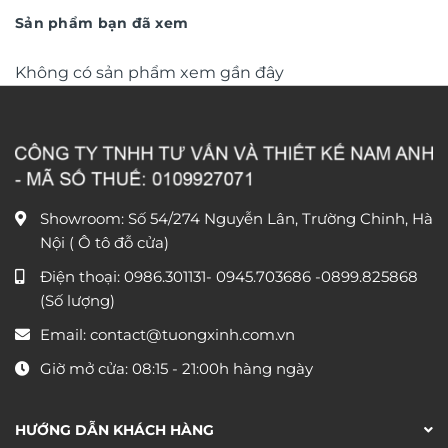
180.000 ₫.
490.000 
Sản phẩm bạn đã xem
Không có sản phẩm xem gần đây
Showroom: Số 54/274 Nguyễn Lân, Trường Chinh, Hà
Nội ( Ô tô đỗ cửa)
Điện thoại:
0986.301131
-
0945.703686
-0899.825868
(Số lượng)
Email:
contact@tuongxinh.com.vn
Giờ mở cửa: 08:15 - 21:00h hàng ngày
HƯỚNG DẪN KHÁCH HÀNG