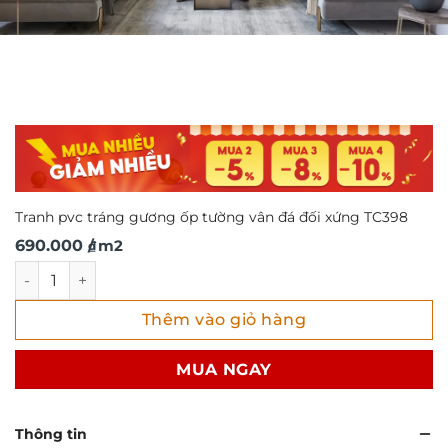
Tranh pvc tráng gương ốp tường vân đá đối xứng TC398
690.000
/ m2
₫
Tranh pvc tráng gương ốp tường vân đá đối xứng TC398 số
Thêm vào giỏ hàng
MUA NGAY
Thông tin