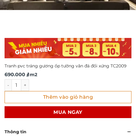
Tranh pvc tráng gương ốp tường vân đá đối xứng TC2009
690.000
/ m2
₫
Tranh pvc tráng gương ốp tường vân đá đối xứng TC2009 
Thêm vào giỏ hàng
MUA NGAY
Thông tin