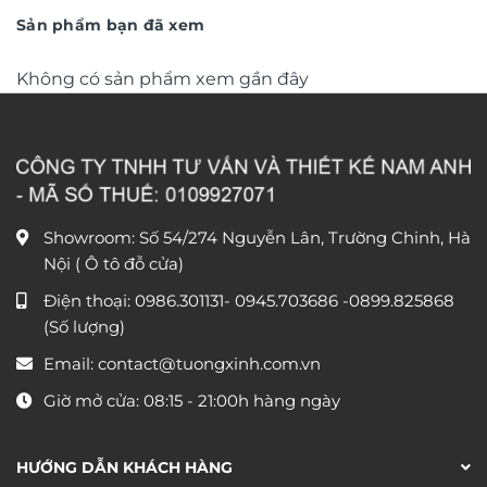
450.000 ₫.
890.000
Sản phẩm bạn đã xem
Không có sản phẩm xem gần đây
Showroom: Số 54/274 Nguyễn Lân, Trường Chinh, Hà
Nội ( Ô tô đỗ cửa)
Điện thoại:
0986.301131
-
0945.703686
-0899.825868
(Số lượng)
Email:
contact@tuongxinh.com.vn
Giờ mở cửa: 08:15 - 21:00h hàng ngày
HƯỚNG DẪN KHÁCH HÀNG