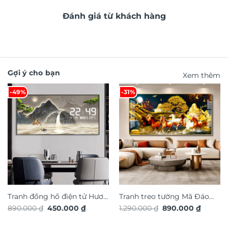
Đánh giá từ khách hàng
Gợi ý cho bạn
Xem thêm
-49%
-31%
Tranh đồng hồ điện tử Hươu
Tranh treo tường Mã Đáo
Giá
Giá
Giá
Giá
890.000
₫
450.000
₫
1.290.000
₫
890.000
₫
Tài Lộc TG4917S
Thành Công TG4932S
gốc
hiện
gốc
hiện
là:
tại
là:
tại
890.000 ₫.
là:
1.290.000 ₫.
là: