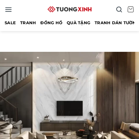
Bỏ
qua
nội
SALE
TRANH
ĐỒNG HỒ
QUÀ TẶNG
TRANH DÁN TƯỜN
dung