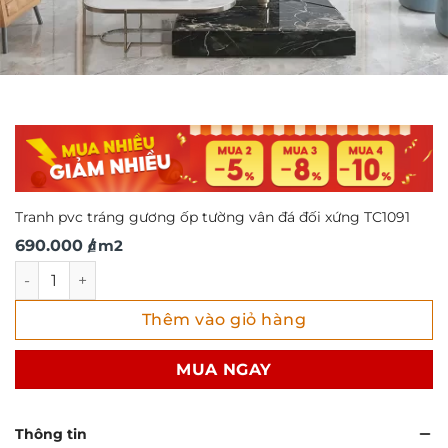
Tranh pvc tráng gương ốp tường vân đá đối xứng TC1091
690.000
/ m2
₫
Tranh pvc tráng gương ốp tường vân đá đối xứng TC1091 s
Thêm vào giỏ hàng
MUA NGAY
Thông tin