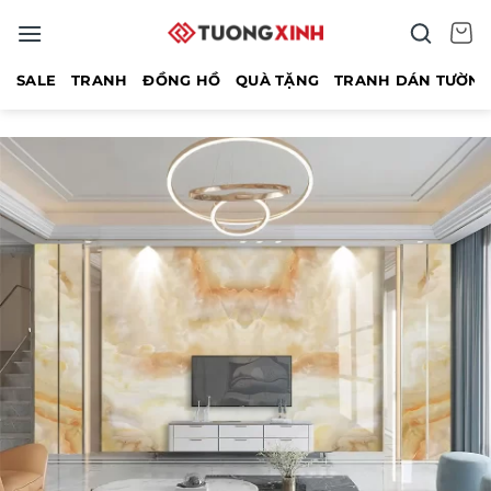
Bỏ
qua
nội
SALE
TRANH
ĐỒNG HỒ
QUÀ TẶNG
TRANH DÁN TƯỜN
dung