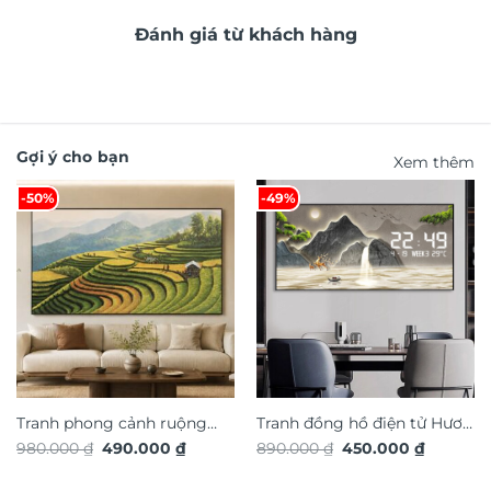
Đánh giá từ khách hàng
Gợi ý cho bạn
Xem thêm
-50%
-49%
Tranh phong cảnh ruộng
Tranh đồng hồ điện tử Hươu
Giá
Giá
Giá
Giá
980.000
₫
490.000
₫
890.000
₫
450.000
₫
bậc thang TG4919S
Tài Lộc TG4917S
gốc
hiện
gốc
hiện
là:
tại
là:
tại
980.000 ₫.
là:
890.000 ₫.
là: