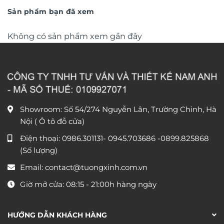
490.000 ₫.
450.000 
Sản phẩm bạn đã xem
Không có sản phẩm xem gần đây
Showroom: Số 54/274 Nguyễn Lân, Trường Chinh, Hà
Nội ( Ô tô đỗ cửa)
Điện thoại:
0986.301131
-
0945.703686
-0899.825868
(Số lượng)
Email:
contact@tuongxinh.com.vn
Giờ mở cửa: 08:15 - 21:00h hàng ngày
HƯỚNG DẪN KHÁCH HÀNG