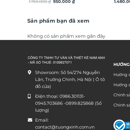
Giá
Giá
phong thủy TG4913S
1.750.000
₫
950.000
₫
xuôi gi
1.480.
gốc
hiện
là:
tại
1.750.000 ₫.
là:
950.000 ₫.
Sản phẩm bạn đã xem
Không có sản phẩm xem gần đây
HƯỚNG
Showroom: Số 54/274 Nguyễn
Hướng d
Lân, Trường Chinh, Hà Nội ( Ô tô
Hướng 
đỗ cửa)
Chính s
Điện thoại:
0986.301131
-
0945.703686
-0899.825868 (Số
Chính sá
lượng)
Email:
contact@tuongxinh.com.vn