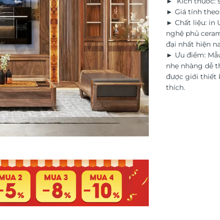
► Kích thước: s
► Giá tính the
► Chất liệu: in
nghệ phủ ceram
đại nhất hiện na
► Ưu điểm: Mẫu
nhẹ nhàng dễ th
được giới thiết 
thích.