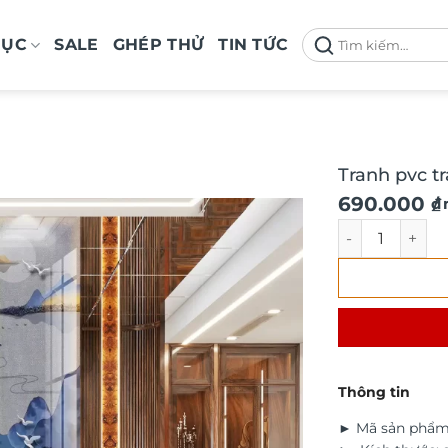
Tìm
MỤC
SALE
GHÉP THỬ
TIN TỨC
kiếm:
Tranh pvc t
690.000
₫
/
Tranh pvc trá
Thông tin
► Mã sản phẩm