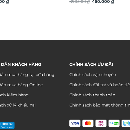
Giá
Giá
ó TDV18
000
₫
TG4915S
890.000
₫
450.000
₫
gốc
hiện
là:
tại
890.000 ₫.
là:
450.000
 DẪN KHÁCH HÀNG
CHÍNH SÁCH ƯU ĐÃI
ẫn mua hàng tại cửa hàng
Chính sách vận chuyển
dẫn mua hàng Online
Chính sách đổi trả và hoàn ti
ách kiểm hàng
Chính sách thanh toán
ch xử lý khiếu nại
Chính sách bảo mật thông ti