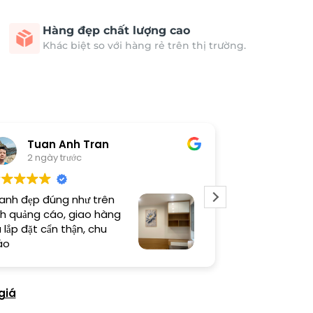
Hàng đẹp chất lượng cao
Khác biệt so với hàng rẻ trên thị trường.
Tuan Anh Tran
Long
2 ngày trước
5 ngày 
anh đẹp đúng như trên
Sản phẩm chất
h quảng cáo, giao hàng
thi công cẩn t
 lắp đặt cẩn thận, chu
thiện cao
áo
giá