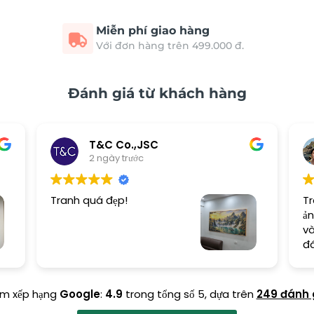
Miễn phí giao hàng
Với đơn hàng trên 499.000 đ.
Đánh giá từ khách hàng
T&C Co.,JSC
2 ngày trước
Tranh quá đẹp!
Tr
ản
và
đ
ểm xếp hạng
Google
:
4.9
trong tổng số 5,
dựa trên
249 đánh 