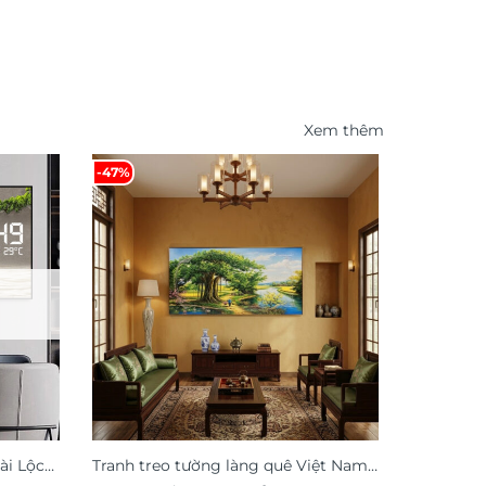
Xem thêm
-47%
ài Lộc
Tranh treo tường làng quê Việt Nam
Tranh dá