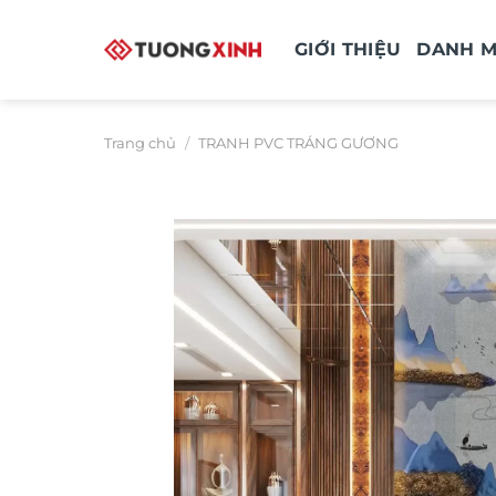
Bỏ
qua
GIỚI THIỆU
DANH 
nội
dung
Trang chủ
/
TRANH PVC TRÁNG GƯƠNG