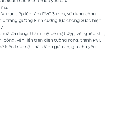
ản xuất theo kích thước yêu cầu
o m2
 UV trực tiếp lên tấm PVC 3 mm, sử dụng công
ic tráng gương kính cường lực chống xước hiện
y.
 mã đa dạng, thẩm mỹ bề mặt đẹp, vết ghép khít,
i công, vân liền trên diện tường rộng, tranh PVC
kế kiến trúc nội thất đánh giá cao, gia chủ yêu