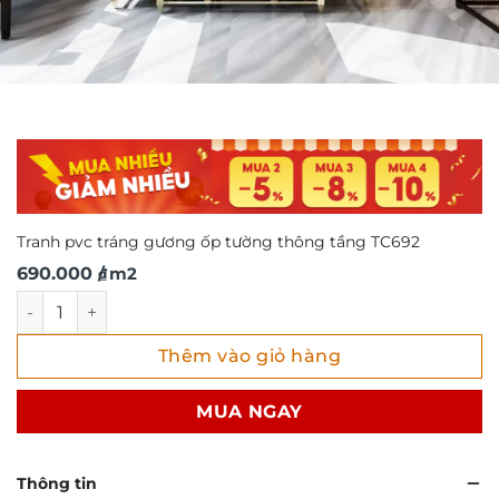
Tranh pvc tráng gương ốp tường thông tầng TC692
690.000
/ m2
₫
Tranh pvc tráng gương ốp tường thông tầng TC692 số lượ
Thêm vào giỏ hàng
MUA NGAY
Thông tin