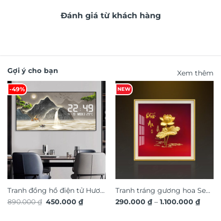
Đánh giá từ khách hàng
Gợi ý cho bạn
Xem thêm
-49%
NEW
Tranh đồng hồ điện tử Hươu
Tranh tráng gương hoa Sen
Giá
Giá
Khoả
890.000
₫
450.000
₫
290.000
₫
–
1.100.000
₫
Tài Lộc TG4917S
bình an, quà tặng sang
gốc
hiện
giá:
là:
tại
trọng ý nghĩa TG4843
từ
890.000 ₫.
là:
290.0