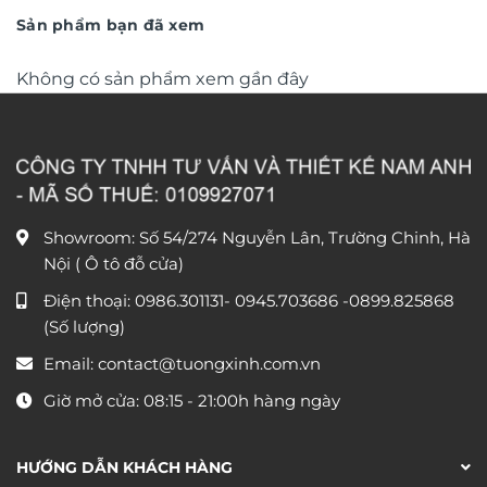
450.000 ₫.
đến
Sản phẩm bạn đã xem
1.100.
Không có sản phẩm xem gần đây
Showroom: Số 54/274 Nguyễn Lân, Trường Chinh, Hà
Nội ( Ô tô đỗ cửa)
Điện thoại:
0986.301131
-
0945.703686
-0899.825868
(Số lượng)
Email:
contact@tuongxinh.com.vn
Giờ mở cửa: 08:15 - 21:00h hàng ngày
HƯỚNG DẪN KHÁCH HÀNG