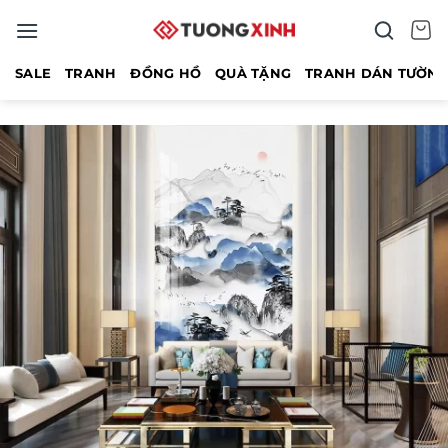
Bỏ
qua
nội
SALE
TRANH
ĐỒNG HỒ
QUÀ TẶNG
TRANH DÁN TƯỜN
dung