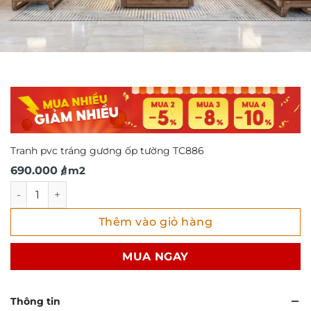
Tranh pvc tráng gương ốp tường TC886
690.000
/ m2
₫
Tranh pvc tráng gương ốp tường TC886 số lượng
Thêm vào giỏ hàng
MUA NGAY
Thông tin