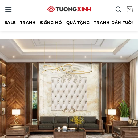
Bỏ
qua
nội
SALE
TRANH
ĐỒNG HỒ
QUÀ TẶNG
TRANH DÁN TƯỜN
dung