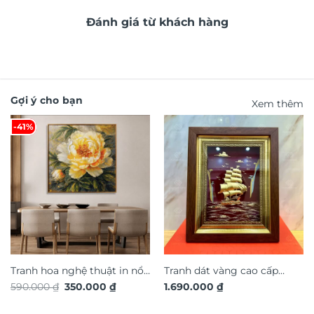
Đánh giá từ khách hàng
Gợi ý cho bạn
Xem thêm
-41%
Tranh hoa nghệ thuật in nổi
Tranh dát vàng cao cấp
Giá
Giá
590.000
₫
350.000
₫
1.690.000
₫
3D hiệu ứng dát vàng
thuận buồm xuôi gió TDV19
gốc
hiện
TG4927S
là:
tại
590.000 ₫.
là: