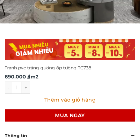
Tranh pvc tráng gương ốp tường TC738
690.000
/ m2
₫
Tranh pvc tráng gương ốp tường TC738 số lượng
Thêm vào giỏ hàng
MUA NGAY
Thông tin