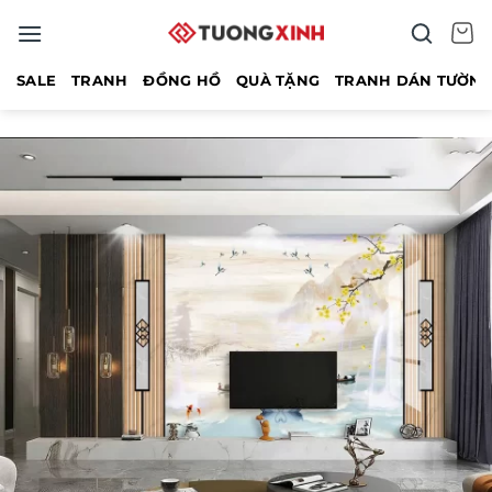
Bỏ
qua
nội
SALE
TRANH
ĐỒNG HỒ
QUÀ TẶNG
TRANH DÁN TƯỜN
dung