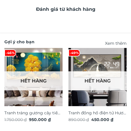
Đánh giá từ khách hàng
Gợi ý cho bạn
Xem thêm
-46%
-49%
HẾT HÀNG
HẾT HÀNG
Tranh tráng gương cây tiền
Tranh đồng hồ điện tử Hươu
Giá
Giá
Giá
Giá
1.750.000
₫
950.000
₫
890.000
₫
450.000
₫
vàng phong thủy TG4913S
Tài Lộc TG4915S
gốc
hiện
gốc
hiện
là:
tại
là:
tại
1.750.000 ₫.
là:
890.000 ₫.
là: