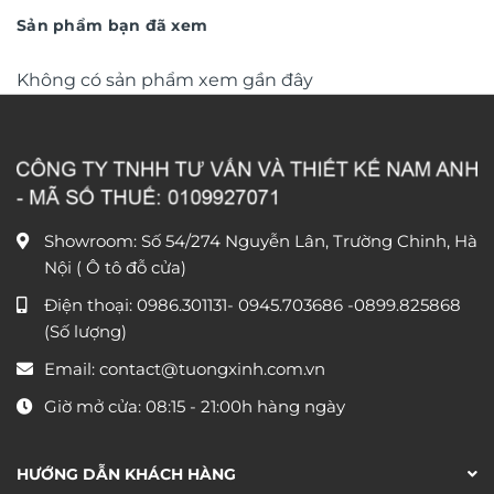
950.000 ₫.
450.000 
Sản phẩm bạn đã xem
Không có sản phẩm xem gần đây
Showroom: Số 54/274 Nguyễn Lân, Trường Chinh, Hà
Nội ( Ô tô đỗ cửa)
Điện thoại:
0986.301131
-
0945.703686
-0899.825868
(Số lượng)
Email:
contact@tuongxinh.com.vn
Giờ mở cửa: 08:15 - 21:00h hàng ngày
HƯỚNG DẪN KHÁCH HÀNG