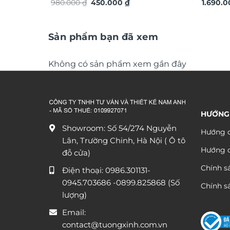
Giá
Giá
thuật TG4928S
980.000
₫
450.000
₫
xuôi gi
1.690.
gốc
hiện
là:
tại
980.000 ₫.
là:
450.000 ₫.
Sản phẩm bạn đã xem
Không có sản phẩm xem gần đây
HƯỚNG
Showroom: Số 54/274 Nguyễn
Hướng d
Lân, Trường Chinh, Hà Nội ( Ô tô
Hướng 
đỗ cửa)
Chính s
Điện thoại:
0986.301131
-
0945.703686
-0899.825868 (Số
Chính sá
lượng)
Email:
contact@tuongxinh.com.vn