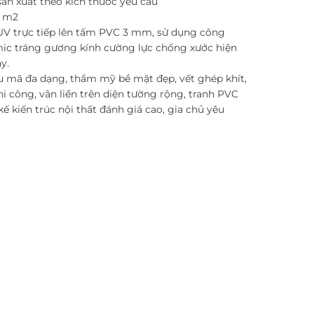
ản xuất theo kích thước yêu cầu
o m2
 UV trực tiếp lên tấm PVC 3 mm, sử dụng công
ic tráng gương kính cường lực chống xước hiện
y.
 mã đa dạng, thẩm mỹ bề mặt đẹp, vết ghép khít,
i công, vân liền trên diện tường rộng, tranh PVC
kế kiến trúc nội thất đánh giá cao, gia chủ yêu