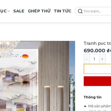
Tìm
MỤC
SALE
GHÉP THỬ
TIN TỨC
kiếm:
Tranh pvc t
690.000
₫
/
Tranh pvc trán
Thông tin
► Mã sản phẩm