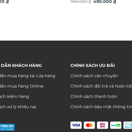
Giá
Giá
ó TDV19
000
₫
TG4919S
980.000
₫
490.000
₫
gốc
hiện
là:
tại
980.000 ₫.
là:
490.000
 DẪN KHÁCH HÀNG
CHÍNH SÁCH ƯU ĐÃI
ẫn mua hàng tại cửa hàng
Chính sách vận chuyển
dẫn mua hàng Online
Chính sách đổi trả và hoàn ti
ách kiểm hàng
Chính sách thanh toán
ch xử lý khiếu nại
Chính sách bảo mật thông ti