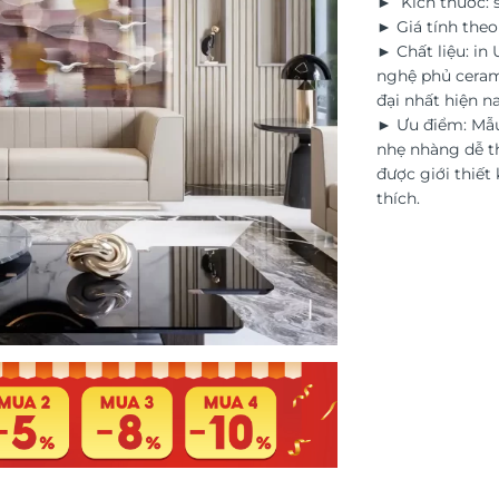
► Kích thước: s
► Giá tính the
► Chất liệu: in
nghệ phủ ceram
đại nhất hiện na
► Ưu điểm: Mẫu
nhẹ nhàng dễ th
được giới thiết 
thích.