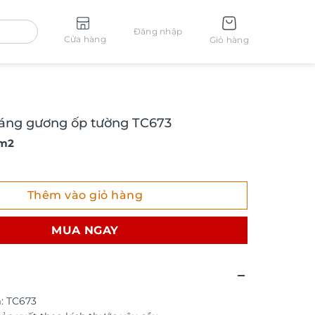
Đăng nhập
Cửa hàng
Giỏ hàng
ráng gương ốp tường TC673
 m2
g gương ốp tường TC673 số lượng
Thêm vào giỏ hàng
MUA NGAY
: TC673