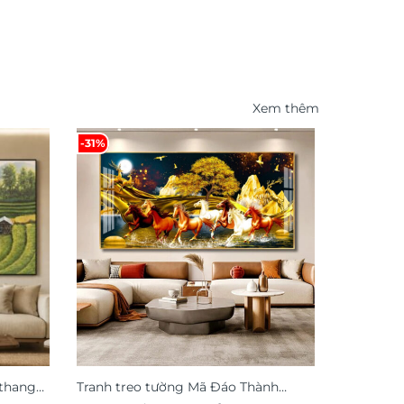
Xem thêm
-31%
-26%
 thang
Tranh treo tường Mã Đáo Thành
Tranh cây