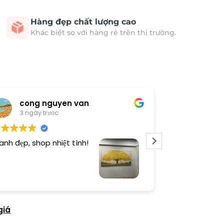
Hàng đẹp chất lượng cao
Khác biệt so với hàng rẻ trên thị trường.
cong nguyen van
Thươn
3 ngày trước
4 ngày 
anh đẹp, shop nhiệt tình!
Dịch vụ chu đá
tình. Sản phẩ
giá