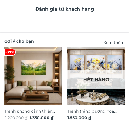
Đánh giá từ khách hàng
Gợi ý cho bạn
Xem thêm
-39%
HẾT HÀNG
Tranh phong cảnh thiên
Tranh tráng gương hoa
Giá
Giá
2.200.000
₫
1.350.000
₫
1.550.000
₫
nhiên hiệu ứng dát vàng
nghệ thuật TG4914S
gốc
hiện
TG4912S
là:
tại
2.200.000 ₫.
là: