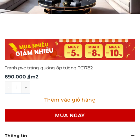
Tranh pvc tráng gương ốp tường TC1782
690.000
/ m2
₫
Tranh pvc tráng gương ốp tường TC1782 số lượng
Thêm vào giỏ hàng
MUA NGAY
Thông tin