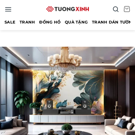
Bỏ
qua
nội
SALE
TRANH
ĐỒNG HỒ
QUÀ TẶNG
TRANH DÁN TƯỜN
dung