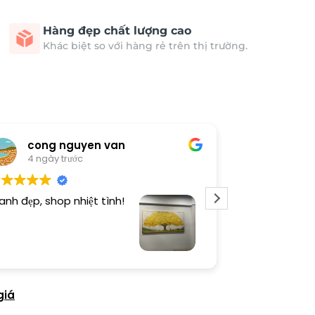
Hàng đẹp chất lượng cao
Khác biệt so với hàng rẻ trên thị trường.
cong nguyen van
Thươn
4 ngày trước
4 ngày 
anh đẹp, shop nhiệt tình!
Dịch vụ chu đá
tình. Sản phẩ
giá