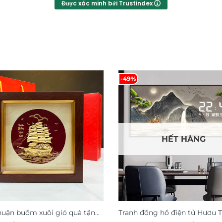
Được xác minh bởi Trustindex
-49%
HẾT HÀNG
huận buồm xuôi gió quà tặng
Tranh đồng hồ điện tử Hươu T