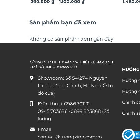
Khoảng
quà tặng sang trọng ý nghĩa TG4843
290.000
₫
–
1.100.000
₫
sang tr
1.480.
giá:
từ
290.000 ₫
đến
Sản phẩm bạn đã xem
1.100.000 ₫
Không có sản phẩm xem gần đây
HƯỚNG
Showroom: Số 54/274 Nguyễn
Hướng d
Lân, Trường Chinh, Hà Nội ( Ô tô
Hướng 
đỗ cửa)
Chính s
Điện thoại:
0986.301131
-
0945.703686
-0899.825868 (Số
Chính sá
lượng)
Email:
contact@tuongxinh.com.vn