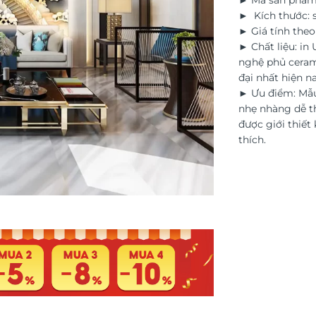
► Mã sản phẩm
► Kích thước: s
► Giá tính the
► Chất liệu: in
nghệ phủ ceram
đại nhất hiện na
► Ưu điểm: Mẫu
nhẹ nhàng dễ th
được giới thiết 
thích.