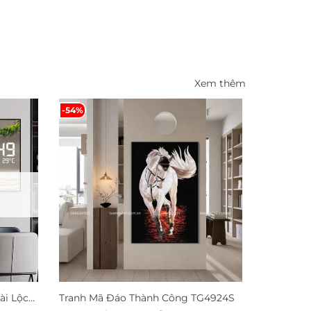
Xem thêm
-54%
-31%
ài Lộc
Tranh Mã Đáo Thành Công TG4924S
Đồng hồ 