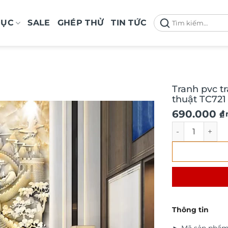
Tìm
MỤC
SALE
GHÉP THỬ
TIN TỨC
kiếm:
Tranh pvc t
thuật TC721
690.000
₫
/
Tranh pvc trá
Thông tin