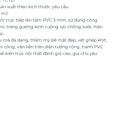
: TC721
ản xuất theo kích thước yêu cầu
o m2
 UV trực tiếp lên tấm PVC 3 mm, sử dụng công
ic tráng gương kính cường lực chống xước hiện
y.
 mã đa dạng, thẩm mỹ bề mặt đẹp, vết ghép khít,
i công, vân liền trên diện tường rộng, tranh PVC
kế kiến trúc nội thất đánh giá cao, gia chủ yêu