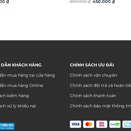
Giá
Giá
ọng TDV17
000
₫
TG4916S
890.000
₫
450.000
₫
gốc
hiện
là:
tại
890.000 ₫.
là:
450.000
 DẪN KHÁCH HÀNG
CHÍNH SÁCH ƯU ĐÃI
ẫn mua hàng tại cửa hàng
Chính sách vận chuyển
dẫn mua hàng Online
Chính sách đổi trả và hoàn ti
ách kiểm hàng
Chính sách thanh toán
ch xử lý khiếu nại
Chính sách bảo mật thông ti