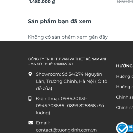
TDV20
1.480.000
₫
nổi 3D 
1.850.0
Sản phẩm bạn đã xem
Không có sản phẩm xem gần đây
HƯỚNG
Showroom: Số 54/274 Nguyễn
Hướng d
Lân, Trường Chinh, Hà Nội ( Ô tô
Hướng 
đỗ cửa)
Chính s
Điện thoại:
0986.301131
-
0945.703686
-0899.825868 (Số
Chính sá
lượng)
Email:
contact@tuongxinh.com.vn