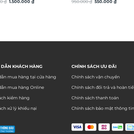
Giá
Giá
Giá
Giá
hiệu ứng dát vàng TG4931S
00
₫
1.500.000
₫
TG4925S
950.000
₫
550.000
₫
gốc
hiện
gốc
hiện
là:
tại
là:
tại
1.850.000 ₫.
là:
950.000 ₫.
là:
1.500.000 ₫.
550.000 
 DẪN KHÁCH HÀNG
CHÍNH SÁCH ƯU ĐÃI
ẫn mua hàng tại cửa hàng
Chính sách vận chuyển
dẫn mua hàng Online
Chính sách đổi trả và hoàn ti
ách kiểm hàng
Chính sách thanh toán
ch xử lý khiếu nại
Chính sách bảo mật thông ti