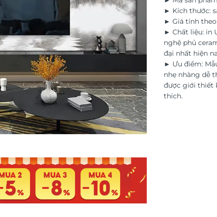
► Mã sản phẩm
► Kích thước: s
► Giá tính the
► Chất liệu: in
nghệ phủ ceram
đại nhất hiện na
► Ưu điểm: Mẫu
nhẹ nhàng dễ th
được giới thiết 
thích.