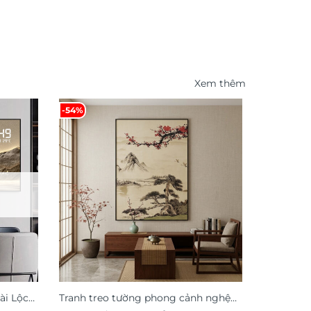
Xem thêm
-54%
-31%
ài Lộc
Tranh treo tường phong cảnh nghệ
Tranh tre