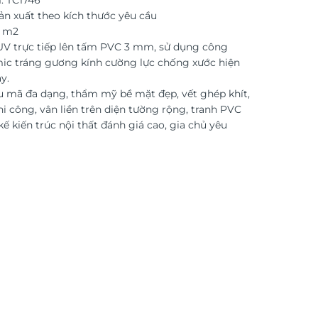
: TC1746
ản xuất theo kích thước yêu cầu
o m2
 UV trực tiếp lên tấm PVC 3 mm, sử dụng công
ic tráng gương kính cường lực chống xước hiện
y.
 mã đa dạng, thẩm mỹ bề mặt đẹp, vết ghép khít,
i công, vân liền trên diện tường rộng, tranh PVC
kế kiến trúc nội thất đánh giá cao, gia chủ yêu