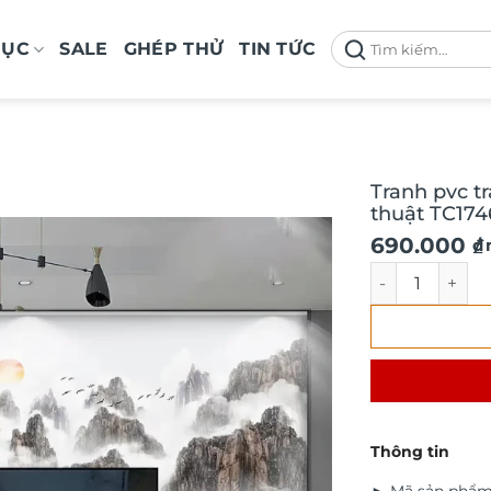
Tìm
MỤC
SALE
GHÉP THỬ
TIN TỨC
kiếm:
Tranh pvc t
thuật TC174
690.000
₫
/
Tranh pvc trá
Thông tin