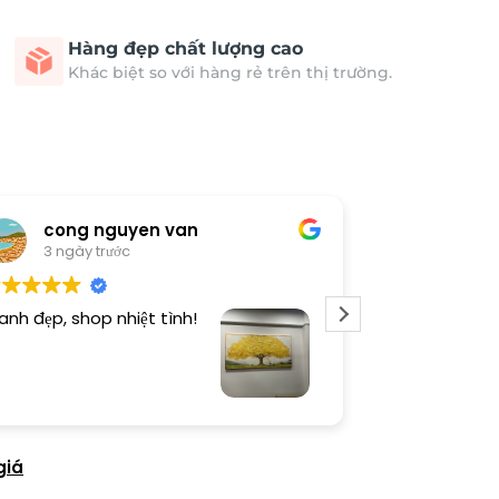
Hàng đẹp chất lượng cao
Khác biệt so với hàng rẻ trên thị trường.
cong nguyen van
Thươn
3 ngày trước
3 ngày 
anh đẹp, shop nhiệt tình!
Dịch vụ chu đá
tình. Sản phẩ
giá