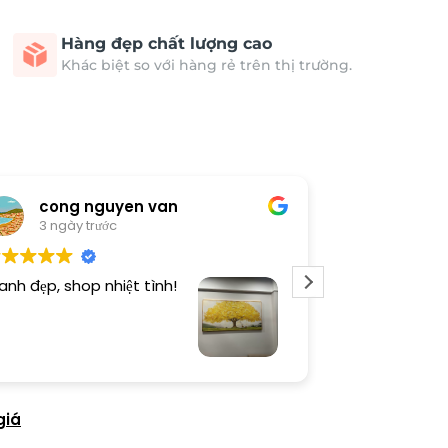
Hàng đẹp chất lượng cao
Khác biệt so với hàng rẻ trên thị trường.
cong nguyen van
Thươn
3 ngày trước
3 ngày 
anh đẹp, shop nhiệt tình!
Dịch vụ chu đá
tình. Sản phẩ
giá