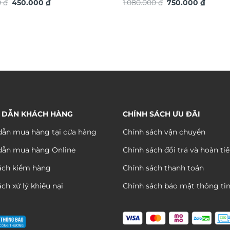
Giá
Giá
Giá
Giá
4936S
0
₫
450.000
₫
chuyển động trang trí nội thấ
1.080.000
₫
750.000
₫
gốc
hiện
gốc
hiện
đáo sang trọng DHA656
là:
tại
là:
tại
880.000 ₫.
là:
1.080.000 ₫.
là:
450.000 ₫.
750.00
 DẪN KHÁCH HÀNG
CHÍNH SÁCH ƯU ĐÃI
ẫn mua hàng tại cửa hàng
Chính sách vận chuyển
dẫn mua hàng Online
Chính sách đổi trả và hoàn ti
ách kiểm hàng
Chính sách thanh toán
ch xử lý khiếu nại
Chính sách bảo mật thông ti