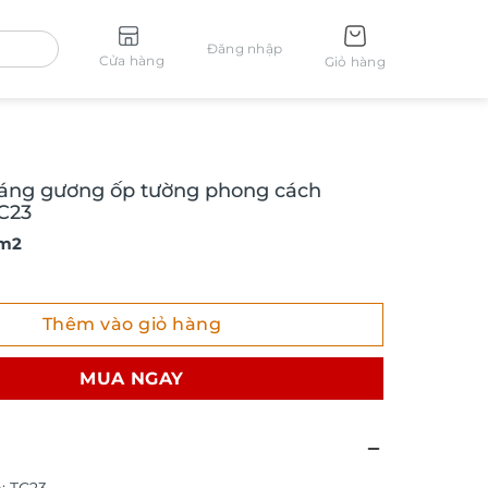
Đăng nhập
Cửa hàng
Giỏ hàng
ráng gương ốp tường phong cách
C23
 m2
ng gương ốp tường phong cách indochine TC23 số lượng
Thêm vào giỏ hàng
MUA NGAY