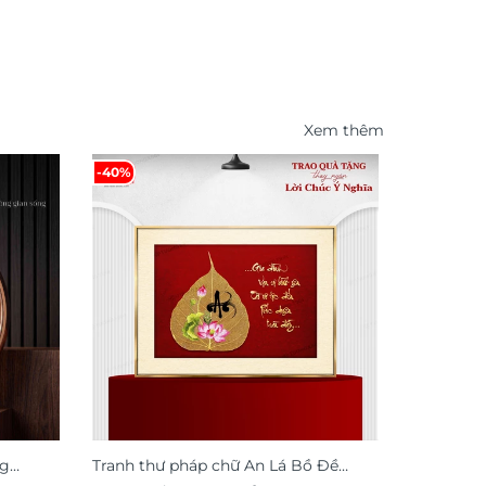
Xem thêm
-40%
-46%
ng
Tranh thư pháp chữ An Lá Bồ Đề
Tranh trá