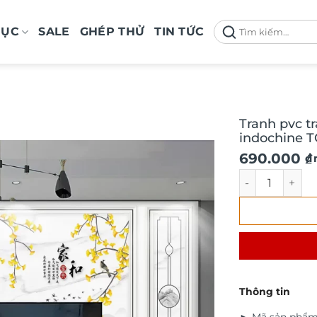
Tìm
MỤC
SALE
GHÉP THỬ
TIN TỨC
kiếm:
Tranh pvc t
indochine T
690.000
₫
/
Tranh pvc trá
Thông tin