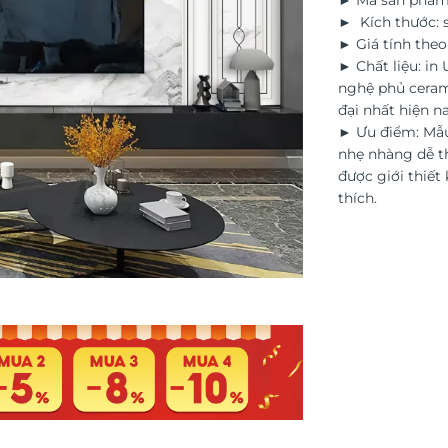
► Mã sản phẩm
► Kích thước: s
► Giá tính the
► Chất liệu: in
nghệ phủ ceram
đại nhất hiện na
► Ưu điểm: Mẫu
nhẹ nhàng dễ th
được giới thiết 
thích.