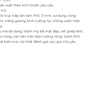
: TC23
ản xuất theo kích thước yêu cầu
o m2
 UV trực tiếp lên tấm PVC 3 mm, sử dụng công
ic tráng gương kính cường lực chống xước hiện
y.
 mã đa dạng, thẩm mỹ bề mặt đẹp, vết ghép khít,
i công, vân liền trên diện tường rộng, tranh PVC
kế kiến trúc nội thất đánh giá cao, gia chủ yêu