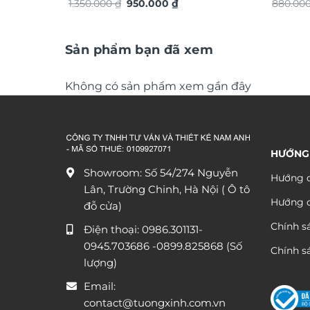
Giá
Giá
TG4935S
1.350.000
₫
950.000
₫
lộc TG
880.00
gốc
hiện
là:
tại
1.350.000 ₫.
là:
950.000 ₫.
Sản phẩm bạn đã xem
Không có sản phẩm xem gần đây
HƯỚNG
Showroom: Số 54/274 Nguyễn
Hướng d
Lân, Trường Chinh, Hà Nội ( Ô tô
Hướng 
đỗ cửa)
Chính s
Điện thoại:
0986.301131
-
0945.703686
-0899.825868 (Số
Chính sá
lượng)
Email:
contact@tuongxinh.com.vn