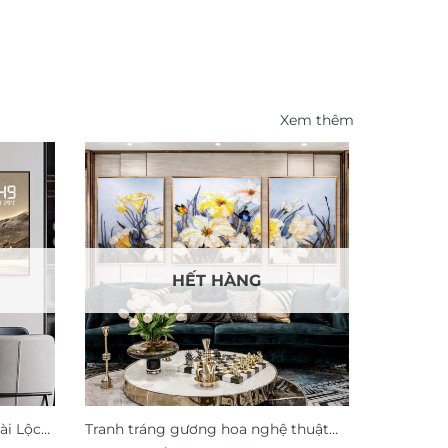
Xem thêm
-41%
HẾT HÀNG
ài Lộc
Tranh tráng gương hoa nghệ thuật
Tranh hoa