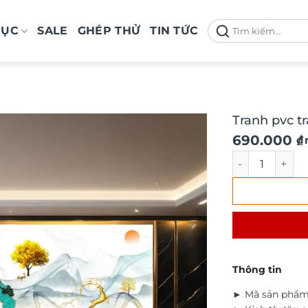
Tìm
MỤC
SALE
GHÉP THỬ
TIN TỨC
kiếm:
Tranh pvc t
690.000
₫
/
Tranh pvc trán
Thông tin
► Mã sản phẩm