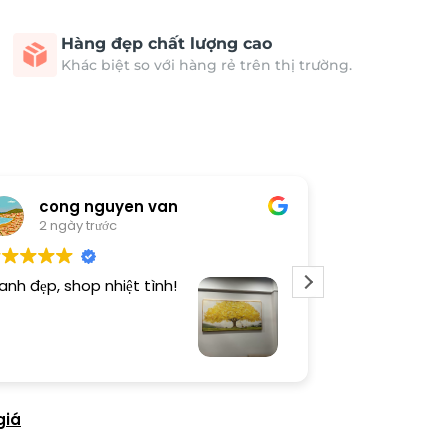
Hàng đẹp chất lượng cao
Khác biệt so với hàng rẻ trên thị trường.
cong nguyen van
Thươn
2 ngày trước
3 ngày 
anh đẹp, shop nhiệt tình!
Dịch vụ chu đá
tình. Sản phẩ
giá