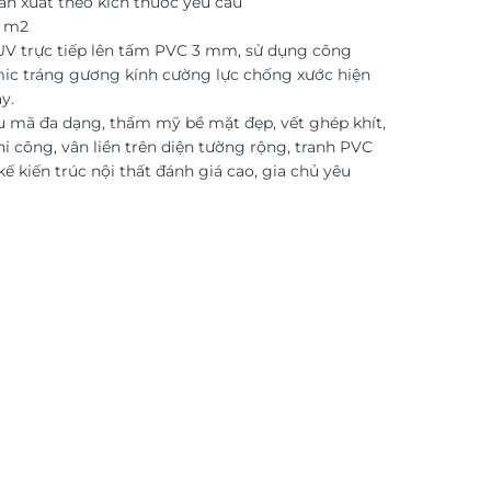
ản xuất theo kích thước yêu cầu
o m2
 UV trực tiếp lên tấm PVC 3 mm, sử dụng công
ic tráng gương kính cường lực chống xước hiện
y.
 mã đa dạng, thẩm mỹ bề mặt đẹp, vết ghép khít,
i công, vân liền trên diện tường rộng, tranh PVC
kế kiến trúc nội thất đánh giá cao, gia chủ yêu