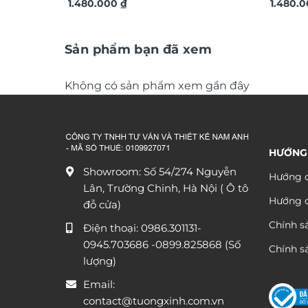
TDV20
1.480.000
₫
xuôi gi
1.480.
Sản phẩm bạn đã xem
Không có sản phẩm xem gần đây
HƯỚNG
Showroom: Số 54/274 Nguyễn
Hướng d
Lân, Trường Chinh, Hà Nội ( Ô tô
Hướng 
đỗ cửa)
Chính s
Điện thoại:
0986.301131
-
0945.703686
-0899.825868 (Số
Chính sá
lượng)
Email:
contact@tuongxinh.com.vn