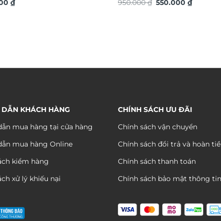
Giá
Giá
ó TDV18
000
₫
TG4925S
950.000
₫
550.000
₫
gốc
hiện
là:
tại
950.000 ₫.
là:
550.000 
 DẪN KHÁCH HÀNG
CHÍNH SÁCH ƯU ĐÃI
ẫn mua hàng tại cửa hàng
Chính sách vận chuyển
dẫn mua hàng Online
Chính sách đổi trả và hoàn ti
ách kiểm hàng
Chính sách thanh toán
ch xử lý khiếu nại
Chính sách bảo mật thông ti