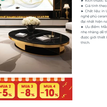
► Kích thước: s
► Giá tính the
► Chất liệu: in
nghệ phủ ceram
đại nhất hiện na
► Ưu điểm: Mẫu
nhẹ nhàng dễ th
được giới thiết 
thích.