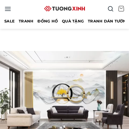
Bỏ
qua
nội
SALE
TRANH
ĐỒNG HỒ
QUÀ TẶNG
TRANH DÁN TƯỜN
dung