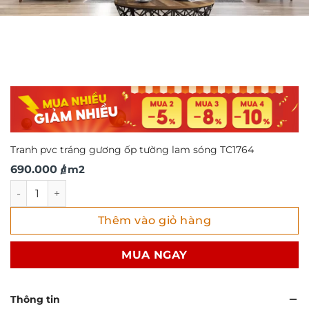
Tranh pvc tráng gương ốp tường lam sóng TC1764
690.000
/ m2
₫
Tranh pvc tráng gương ốp tường lam sóng TC1764 số lượn
Thêm vào giỏ hàng
MUA NGAY
Thông tin