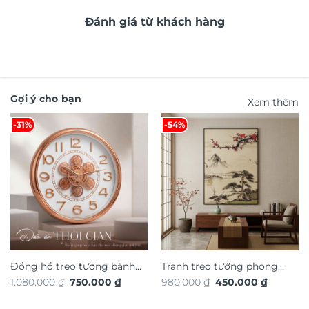
Đánh giá từ khách hàng
Gợi ý cho bạn
Xem thêm
-31%
-54%
Đồng hồ treo tường bánh
Tranh treo tường phong
Giá
Giá
Giá
Giá
1.080.000
₫
750.000
₫
980.000
₫
450.000
₫
răng chuyển động trang trí
cảnh nghệ thuật TG4928S
gốc
hiện
gốc
hiện
nội thất độc đáo sang trọng
là:
tại
là:
tại
1.080.000 ₫.
là:
980.000 ₫.
là: