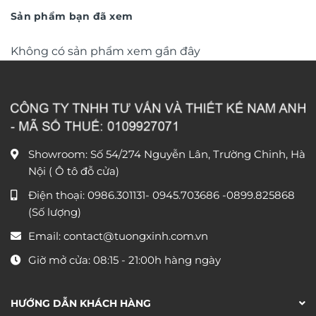
DHA658
750.000 ₫.
450.000 
Sản phẩm bạn đã xem
Không có sản phẩm xem gần đây
Showroom: Số 54/274 Nguyễn Lân, Trường Chinh, Hà
Nội ( Ô tô đỗ cửa)
Điện thoại:
0986.301131
-
0945.703686
-0899.825868
(Số lượng)
Email:
contact@tuongxinh.com.vn
Giờ mở cửa: 08:15 - 21:00h hàng ngày
HƯỚNG DẪN KHÁCH HÀNG