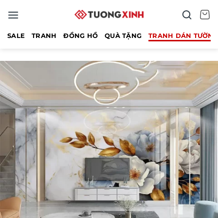
Bỏ
qua
nội
SALE
TRANH
ĐỒNG HỒ
QUÀ TẶNG
TRANH DÁN TƯỜN
dung