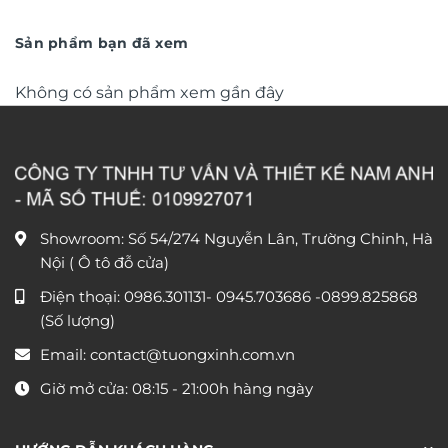
là:
tại
TG4927S
là:
tại
390.000 ₫.
là:
590.000 ₫.
là:
180.000 ₫.
350.000 ₫
Sản phẩm bạn đã xem
Không có sản phẩm xem gần đây
Showroom: Số 54/274 Nguyễn Lân, Trường Chinh, Hà
Nội ( Ô tô đỗ cửa)
Điện thoại:
0986.301131
-
0945.703686
-0899.825868
(Số lượng)
Email:
contact@tuongxinh.com.vn
Giờ mở cửa: 08:15 - 21:00h hàng ngày