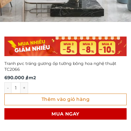
Tranh pvc tráng gương ốp tường bông hoa nghệ thuật
TC2066
690.000
/ m2
₫
Tranh pvc tráng gương ốp tường bông hoa nghệ thuật TC
Thêm vào giỏ hàng
MUA NGAY