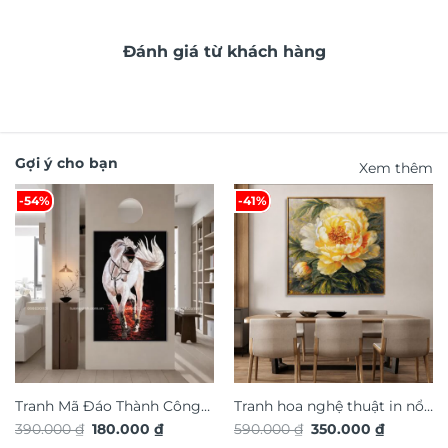
Đánh giá từ khách hàng
Gợi ý cho bạn
Xem thêm
-54%
-41%
Tranh Mã Đáo Thành Công
Tranh hoa nghệ thuật in nổi
Giá
Giá
Giá
Giá
390.000
₫
180.000
₫
590.000
₫
350.000
₫
TG4924S
3D hiệu ứng dát vàng
gốc
hiện
gốc
hiện