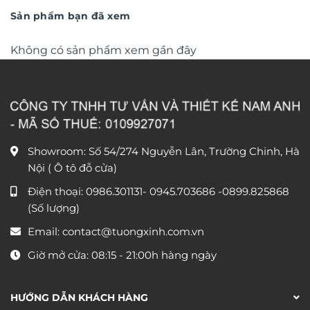
250.000 ₫.
180.000 ₫
Sản phẩm bạn đã xem
Không có sản phẩm xem gần đây
Showroom: Số 54/274 Nguyễn Lân, Trường Chinh, Hà
Nội ( Ô tô đỗ cửa)
Điện thoại:
0986.301131
-
0945.703686
-0899.825868
(Số lượng)
Email:
contact@tuongxinh.com.vn
Giờ mở cửa: 08:15 - 21:00h hàng ngày
HƯỚNG DẪN KHÁCH HÀNG