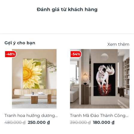
Đánh giá từ khách hàng
Gợi ý cho bạn
Xem thêm
-48%
-54%
Tranh hoa hướng dương
Tranh Mã Đáo Thành Công
Giá
Giá
Giá
Giá
480.000
₫
250.000
₫
390.000
₫
180.000
₫
nghệ thuật TG4922S
TG4924S
gốc
hiện
gốc
hiện
là:
tại
là:
tại
480.000 ₫.
là:
390.000 ₫.
là: