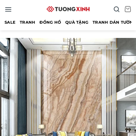
Bỏ
qua
nội
SALE
TRANH
ĐỒNG HỒ
QUÀ TẶNG
TRANH DÁN TƯỜN
dung