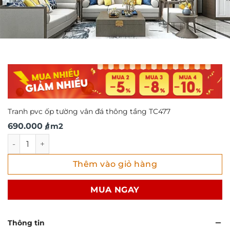
Tranh pvc ốp tường vân đá thông tầng TC477
690.000
/ m2
₫
Tranh pvc ốp tường vân đá thông tầng TC477 số lượng
Thêm vào giỏ hàng
MUA NGAY
Thông tin