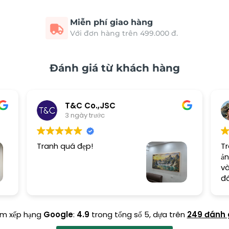
Miễn phí giao hàng
Với đơn hàng trên 499.000 đ.
Đánh giá từ khách hàng
Tuan Anh Tran
3 ngày trước
Tranh đẹp đúng như trên
ảnh quảng cáo, giao hàng
và lắp đặt cẩn thận, chu
đáo
ểm xếp hạng
Google
:
4.9
trong tổng số 5,
dựa trên
249 đánh 