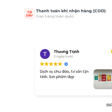
Thanh toán khi nhận hàng (COD)
Giao hàng toàn quốc.
T&C Co.,JSC
3 ngày trước
ận
Tranh quá đẹp!
Đi