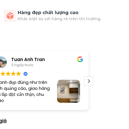
Hàng đẹp chất lượng cao
Khác biệt so với hàng rẻ trên thị trường.
Long Pham
Ngu
5 ngày trước
5 ngà
Sản phẩm chất lượng, thợ
Tranh đẹp nv
thi công cẩn thận, độ hoàn
mua tiếp
thiện cao
giá