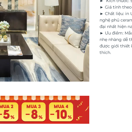
► Kích thước: s
► Giá tính the
► Chất liệu: in
nghệ phủ ceram
đại nhất hiện na
► Ưu điểm: Mẫu
nhẹ nhàng dễ th
được giới thiết 
thích.