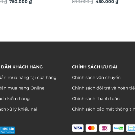
Giá
Giá
Giá
Giá
động trang trí nội thất độc
00
₫
750.000
₫
TG4917S
890.000
₫
450.000
₫
gốc
hiện
gốc
hiện
ng trọng DHA658
là:
tại
là:
tại
1.080.000 ₫.
là:
890.000 ₫.
là:
750.000 ₫.
450.000
 DẪN KHÁCH HÀNG
CHÍNH SÁCH ƯU ĐÃI
ẫn mua hàng tại cửa hàng
Chính sách vận chuyển
dẫn mua hàng Online
Chính sách đổi trả và hoàn ti
ách kiểm hàng
Chính sách thanh toán
ch xử lý khiếu nại
Chính sách bảo mật thông ti