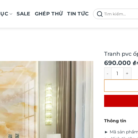
Tìm
MỤC
SALE
GHÉP THỬ
TIN TỨC
kiếm:
Tranh pvc ố
690.000
₫
/
Tranh pvc ốp t
Thông tin
► Mã sản phẩm