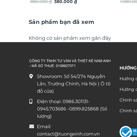
Giá
Giá
880.000
₫
380.000
₫
chuyển 
1.080.0
gốc
hiện
đáo sa
là:
tại
880.000 ₫.
là:
380.000 ₫.
Sản phẩm bạn đã xem
Không có sản phẩm xem gần đây
HƯỚNG
Showroom: Số 54/274 Nguyễn
Hướng d
Lân, Trường Chinh, Hà Nội ( Ô tô
Hướng 
đỗ cửa)
Chính s
Điện thoại:
0986.301131
-
0945.703686
-0899.825868 (Số
Chính sá
lượng)
Email:
contact@tuongxinh.com.vn