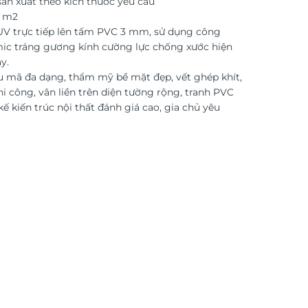
ản xuất theo kích thước yêu cầu
o m2
 UV trực tiếp lên tấm PVC 3 mm, sử dụng công
ic tráng gương kính cường lực chống xước hiện
y.
 mã đa dạng, thẩm mỹ bề mặt đẹp, vết ghép khít,
i công, vân liền trên diện tường rộng, tranh PVC
kế kiến trúc nội thất đánh giá cao, gia chủ yêu