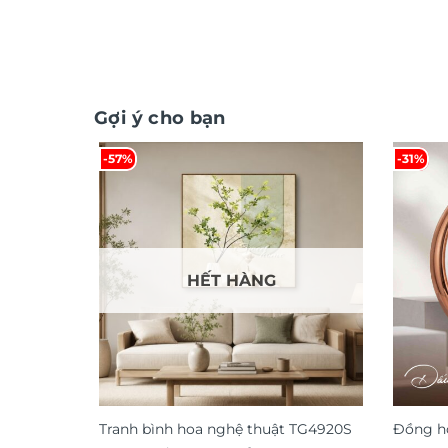
Gợi ý cho bạn
-57%
-31%
HẾT HÀNG
Tranh bình hoa nghệ thuật TG4920S
Đồng hồ