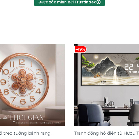
Được xác minh bởi Trustindex
-49%
 treo tường bánh răng
Tranh đồng hồ điện tử Hươu T