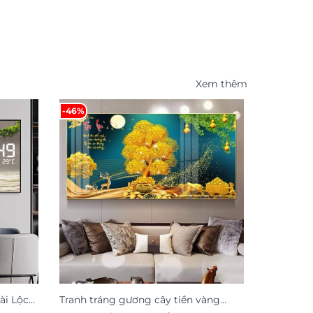
Xem thêm
-46%
ài Lộc
Tranh tráng gương cây tiền vàng
Tranh dá