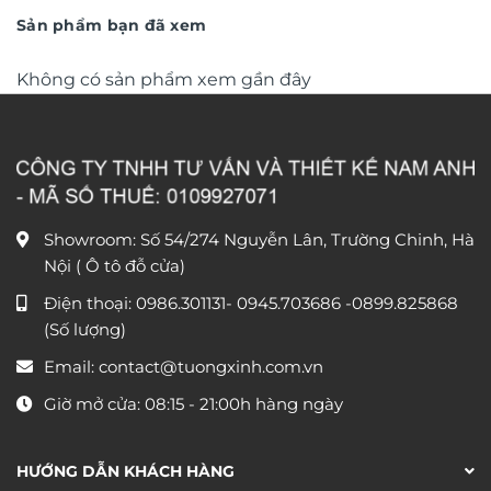
490.000 ₫.
250.000 
Sản phẩm bạn đã xem
Không có sản phẩm xem gần đây
Showroom: Số 54/274 Nguyễn Lân, Trường Chinh, Hà
Nội ( Ô tô đỗ cửa)
Điện thoại:
0986.301131
-
0945.703686
-0899.825868
(Số lượng)
Email:
contact@tuongxinh.com.vn
Giờ mở cửa: 08:15 - 21:00h hàng ngày
HƯỚNG DẪN KHÁCH HÀNG