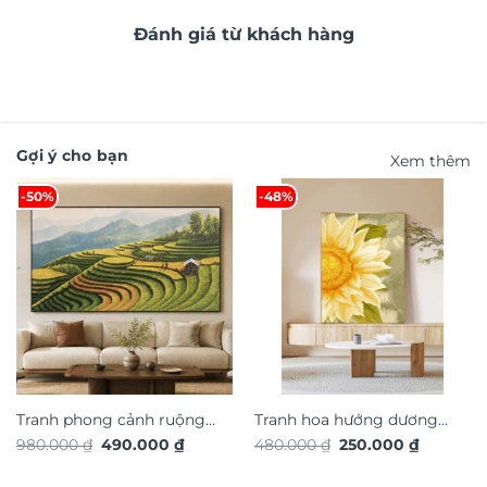
Đánh giá từ khách hàng
Gợi ý cho bạn
Xem thêm
-50%
-48%
Tranh phong cảnh ruộng
Tranh hoa hướng dương
Giá
Giá
Giá
Giá
980.000
₫
490.000
₫
480.000
₫
250.000
₫
bậc thang TG4919S
nghệ thuật TG4922S
gốc
hiện
gốc
hiện
là:
tại
là:
tại
980.000 ₫.
là:
480.000 ₫.
là: