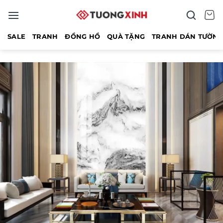
Bỏ
qua
nội
SALE
TRANH
ĐỒNG HỒ
QUÀ TẶNG
TRANH DÁN TƯỜN
dung