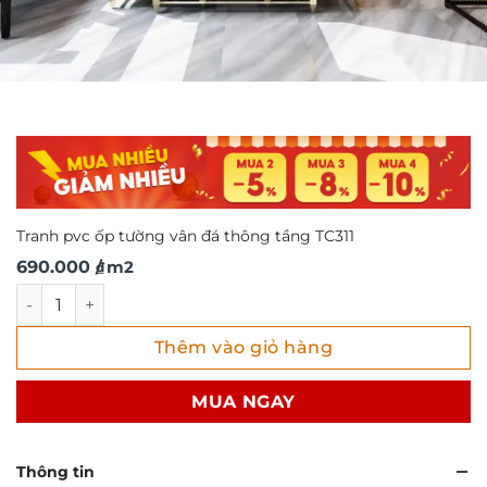
Tranh pvc ốp tường vân đá thông tầng TC311
690.000
/ m2
₫
Tranh pvc ốp tường vân đá thông tầng TC311 số lượng
Thêm vào giỏ hàng
MUA NGAY
Thông tin