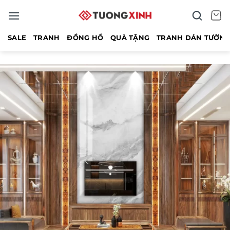
Bỏ
qua
nội
SALE
TRANH
ĐỒNG HỒ
QUÀ TẶNG
TRANH DÁN TƯỜN
dung