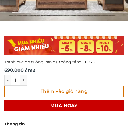
Tranh pvc ốp tường vân đá thông tầng TC276
690.000
/ m2
₫
Tranh pvc ốp tường vân đá thông tầng TC276 số lượng
Thêm vào giỏ hàng
MUA NGAY
Thông tin