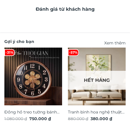
Đánh giá từ khách hàng
Gợi ý cho bạn
Xem thêm
-31%
-57%
HẾT HÀNG
Đồng hồ treo tường bánh
Tranh bình hoa nghệ thuật
Giá
Giá
Giá
Giá
1.080.000
₫
750.000
₫
880.000
₫
380.000
₫
răng chuyển động trang trí
TG4920S
gốc
hiện
gốc
hiện
nội thất độc đáo sang trọng
là:
tại
là:
tại
1.080.000 ₫.
là:
880.000 ₫.
là: