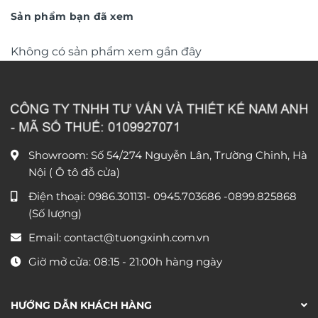
DHA656
750.000 ₫.
380.000 
Sản phẩm bạn đã xem
Không có sản phẩm xem gần đây
Showroom: Số 54/274 Nguyễn Lân, Trường Chinh, Hà
Nội ( Ô tô đỗ cửa)
Điện thoại:
0986.301131
-
0945.703686
-0899.825868
(Số lượng)
Email:
contact@tuongxinh.com.vn
Giờ mở cửa: 08:15 - 21:00h hàng ngày
HƯỚNG DẪN KHÁCH HÀNG