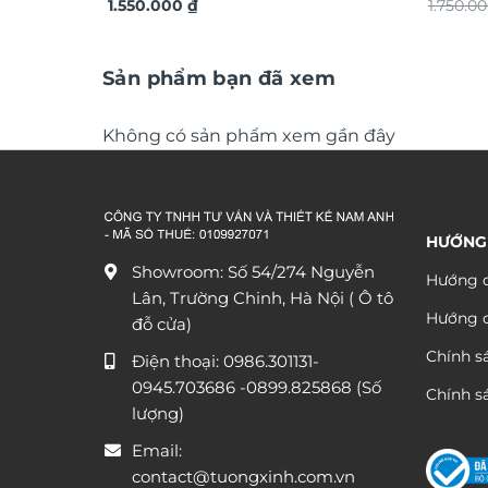
TG4914S
1.550.000
₫
phong 
1.750.0
Sản phẩm bạn đã xem
Không có sản phẩm xem gần đây
HƯỚNG
Showroom: Số 54/274 Nguyễn
Hướng d
Lân, Trường Chinh, Hà Nội ( Ô tô
Hướng 
đỗ cửa)
Chính s
Điện thoại:
0986.301131
-
0945.703686
-0899.825868 (Số
Chính sá
lượng)
Email:
contact@tuongxinh.com.vn