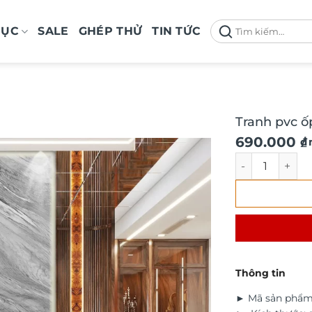
Tìm
MỤC
SALE
GHÉP THỬ
TIN TỨC
kiếm:
Tranh pvc ố
690.000
₫
/
Tranh pvc ốp t
Thông tin
► Mã sản phẩm