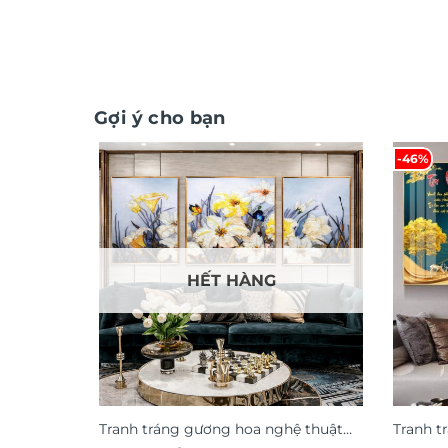
Gợi ý cho bạn
-46%
HẾT HÀNG
Tranh tráng gương hoa nghệ thuật
Tranh t