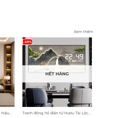
Xem thêm
-49%
-19%
HẾT HÀNG
 hiệu
Tranh đồng hồ điện tử Hươu Tài Lộc
Tranh tre