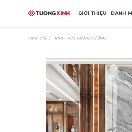
Bỏ
qua
GIỚI THIỆU
DANH 
nội
dung
Trang chủ
/
TRANH PVC TRÁNG GƯƠNG