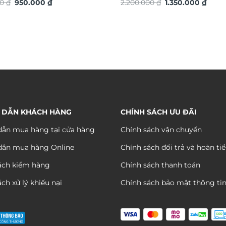
Giá
Giá
Giá
Giá
thủy TG4913S
00
₫
950.000
₫
ứng dát vàng TG4912S
2.200.000
₫
1.350.000
₫
gốc
hiện
gốc
hiện
là:
tại
là:
tại
1.750.000 ₫.
là:
2.200.000 ₫.
là:
950.000 ₫.
1.350
 DẪN KHÁCH HÀNG
CHÍNH SÁCH ƯU ĐÃI
ẫn mua hàng tại cửa hàng
Chính sách vận chuyển
dẫn mua hàng Online
Chính sách đổi trả và hoàn ti
ách kiểm hàng
Chính sách thanh toán
ch xử lý khiếu nại
Chính sách bảo mật thông ti