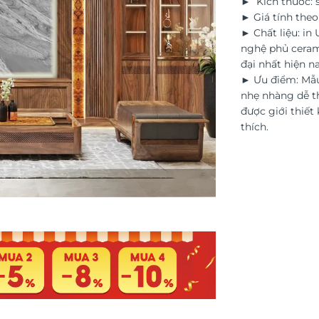
► Kích thước: s
► Giá tính the
► Chất liệu: in
nghệ phủ ceram
đại nhất hiện na
► Ưu điểm: Mẫu
nhẹ nhàng dễ th
được giới thiết 
thích.