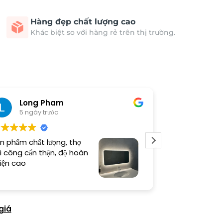
Hàng đẹp chất lượng cao
Khác biệt so với hàng rẻ trên thị trường.
Long Pham
Nguyễ
5 ngày trước
5 ngày 
n phẩm chất lượng, thợ
Tranh đẹp nv t
i công cẩn thận, độ hoàn
mua tiếp
iện cao
giá