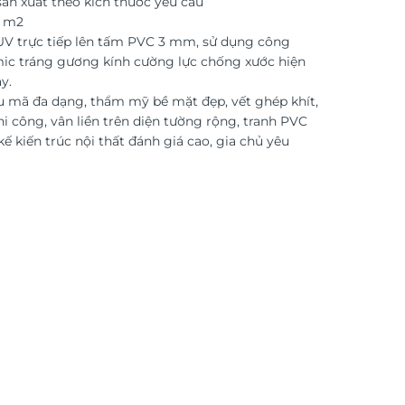
ản xuất theo kích thước yêu cầu
o m2
 UV trực tiếp lên tấm PVC 3 mm, sử dụng công
ic tráng gương kính cường lực chống xước hiện
y.
 mã đa dạng, thẩm mỹ bề mặt đẹp, vết ghép khít,
i công, vân liền trên diện tường rộng, tranh PVC
kế kiến trúc nội thất đánh giá cao, gia chủ yêu