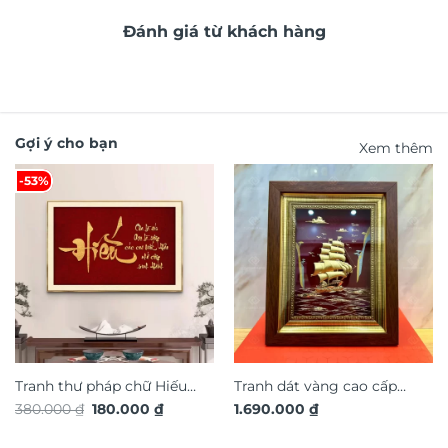
Đánh giá từ khách hàng
Gợi ý cho bạn
Xem thêm
-53%
Tranh thư pháp chữ Hiếu
Tranh dát vàng cao cấp
Giá
Giá
380.000
₫
180.000
₫
1.690.000
₫
TG4921S
thuận buồm xuôi gió TDV19
gốc
hiện
là:
tại
380.000 ₫.
là: