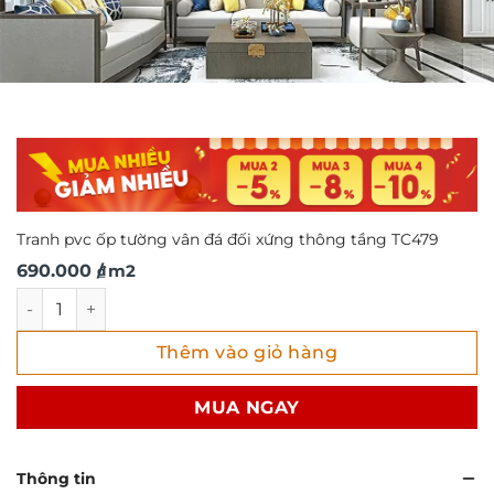
Tranh pvc ốp tường vân đá đối xứng thông tầng TC479
690.000
/ m2
₫
Tranh pvc ốp tường vân đá đối xứng thông tầng TC479 số 
Thêm vào giỏ hàng
MUA NGAY
Thông tin