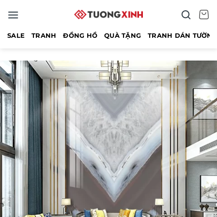
Bỏ
qua
nội
SALE
TRANH
ĐỒNG HỒ
QUÀ TẶNG
TRANH DÁN TƯỜN
dung