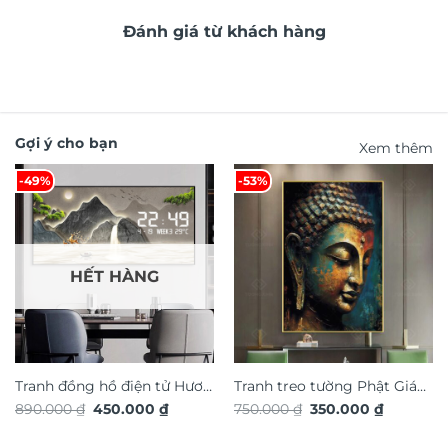
Đánh giá từ khách hàng
Gợi ý cho bạn
Xem thêm
-49%
-53%
HẾT HÀNG
Tranh đồng hồ điện tử Hươu
Tranh treo tường Phật Giáo
Giá
Giá
Giá
Giá
890.000
₫
450.000
₫
750.000
₫
350.000
₫
Tài Lộc TG4915S
TG4929S
gốc
hiện
gốc
hiện
là:
tại
là:
tại
890.000 ₫.
là:
750.000 ₫.
là: