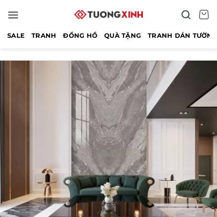
Bỏ
qua
nội
SALE
TRANH
ĐỒNG HỒ
QUÀ TẶNG
TRANH DÁN TƯỜN
dung