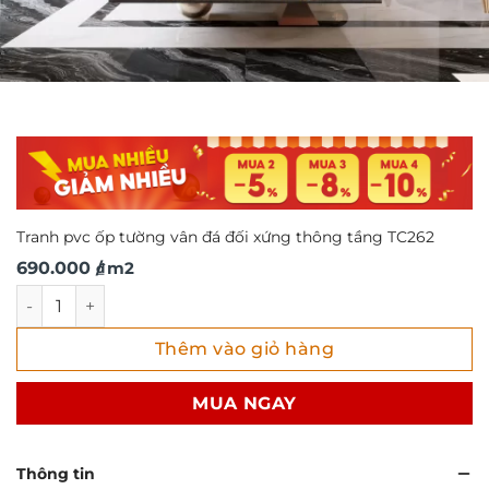
Tranh pvc ốp tường vân đá đối xứng thông tầng TC262
690.000
/ m2
₫
Tranh pvc ốp tường vân đá đối xứng thông tầng TC262 số 
Thêm vào giỏ hàng
MUA NGAY
Thông tin