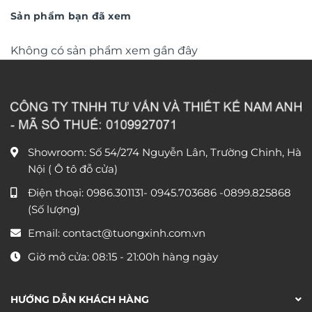
450.000 ₫.
350.000 ₫
Sản phẩm bạn đã xem
Không có sản phẩm xem gần đây
Showroom: Số 54/274 Nguyễn Lân, Trường Chinh, Hà
Nội ( Ô tô đỗ cửa)
Điện thoại:
0986.301131
-
0945.703686
-0899.825868
(Số lượng)
Email:
contact@tuongxinh.com.vn
Giờ mở cửa: 08:15 - 21:00h hàng ngày
HƯỚNG DẪN KHÁCH HÀNG