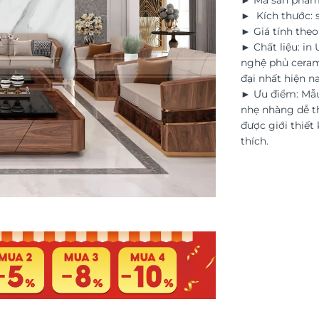
► Mã sản phẩm
► Kích thước: s
► Giá tính the
► Chất liệu: in
nghệ phủ ceram
đại nhất hiện na
► Ưu điểm: Mẫu
nhẹ nhàng dễ th
được giới thiết 
thích.