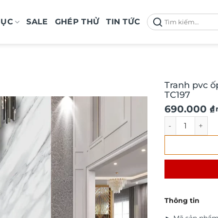
Tìm
MỤC
SALE
GHÉP THỬ
TIN TỨC
kiếm:
Tranh pvc ố
TC197
690.000
₫
/
Tranh pvc ốp t
Thông tin