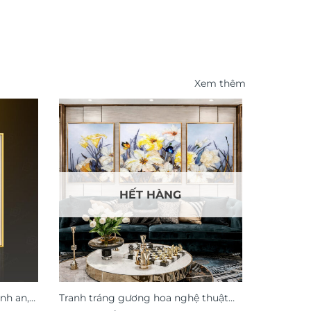
Xem thêm
HẾT HÀNG
nh an,
Tranh tráng gương hoa nghệ thuật
Tranh thu