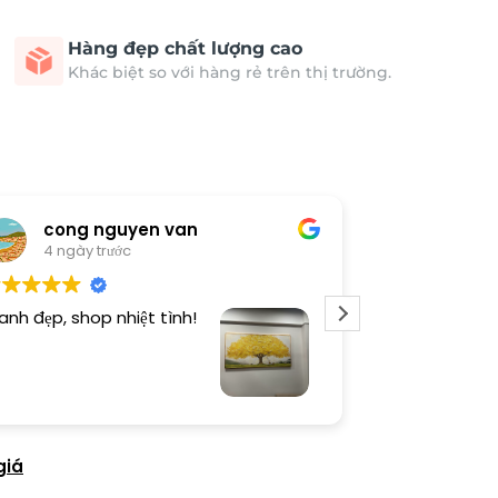
Hàng đẹp chất lượng cao
Khác biệt so với hàng rẻ trên thị trường.
cong nguyen van
Thươn
4 ngày trước
4 ngày 
anh đẹp, shop nhiệt tình!
Dịch vụ chu đá
tình. Sản phẩ
giá