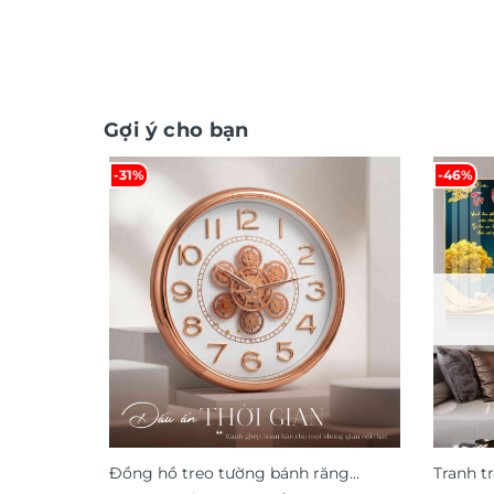
Gợi ý cho bạn
-31%
-46%
Đồng hồ treo tường bánh răng
Tranh t