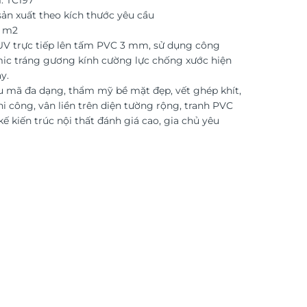
: TC197
ản xuất theo kích thước yêu cầu
o m2
 UV trực tiếp lên tấm PVC 3 mm, sử dụng công
ic tráng gương kính cường lực chống xước hiện
y.
 mã đa dạng, thẩm mỹ bề mặt đẹp, vết ghép khít,
i công, vân liền trên diện tường rộng, tranh PVC
kế kiến trúc nội thất đánh giá cao, gia chủ yêu