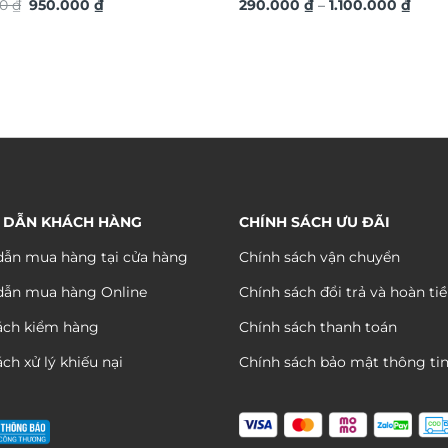
Giá
Giá
Khoả
thủy TG4913S
00
₫
950.000
₫
quà tặng sang trọng ý nghĩa
290.000
₫
–
1.100.000
₫
gốc
hiện
giá:
là:
tại
từ
1.750.000 ₫.
là:
290.
950.000 ₫.
đến
1.100
 DẪN KHÁCH HÀNG
CHÍNH SÁCH ƯU ĐÃI
ẫn mua hàng tại cửa hàng
Chính sách vận chuyển
dẫn mua hàng Online
Chính sách đổi trả và hoàn ti
ách kiểm hàng
Chính sách thanh toán
ch xử lý khiếu nại
Chính sách bảo mật thông ti