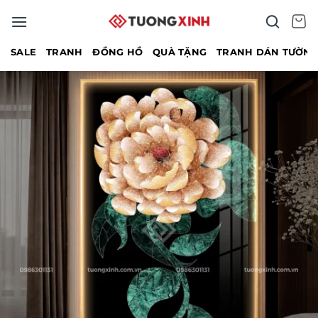
Bỏ
qua
nội
SALE
TRANH
ĐỒNG HỒ
QUÀ TẶNG
TRANH DÁN TƯỜN
dung