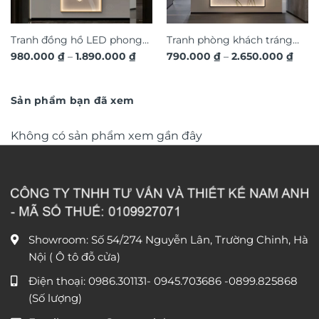
Tranh đồng hồ LED phong
Tranh phòng khách tráng
Khoảng
Khoả
980.000
₫
–
1.890.000
₫
790.000
₫
–
2.650.000
₫
cảnh 3D nghệ thuật DG365
gương đèn LED đính đá pha
giá:
giá:
từ
lê cao cấp LD1027
từ
980.000 ₫
790.
đến
đến
Sản phẩm bạn đã xem
1.890.000 ₫
2.650
Không có sản phẩm xem gần đây
Showroom: Số 54/274 Nguyễn Lân, Trường Chinh, Hà
Nội ( Ô tô đỗ cửa)
Điện thoại:
0986.301131
-
0945.703686
-0899.825868
(Số lượng)