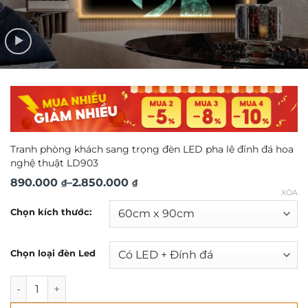
Tranh phòng khách sang trọng đèn LED pha lê đính đá hoa
nghệ thuật LD903
Khoảng
890.000
–
2.850.000
₫
₫
XÓA
giá:
Chọn kích thước:
từ
890.000 ₫
Chọn loại đèn Led
đến
2.850.000 ₫
Tranh phòng khách sang trọng đèn LED pha lê đính đá ho