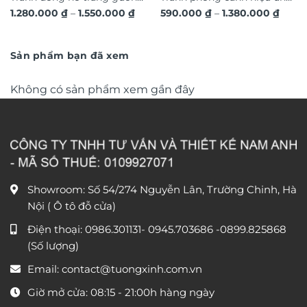
Khoảng
Khoả
1.280.000
₫
–
1.550.000
₫
590.000
₫
–
1.380.000
₫
hươu 3D hiện đại TG4543
dát vàng hoa nghệ thuật in
giá:
giá:
từ
nổi 3D cao cấp TM329
từ
1.280.000 ₫
590.0
đến
đến
Sản phẩm bạn đã xem
1.550.000 ₫
1.380
Không có sản phẩm xem gần đây
Showroom: Số 54/274 Nguyễn Lân, Trường Chinh, Hà
Nội ( Ô tô đỗ cửa)
Điện thoại:
0986.301131
-
0945.703686
-0899.825868
(Số lượng)
Email:
contact@tuongxinh.com.vn
Giờ mở cửa: 08:15 - 21:00h hàng ngày