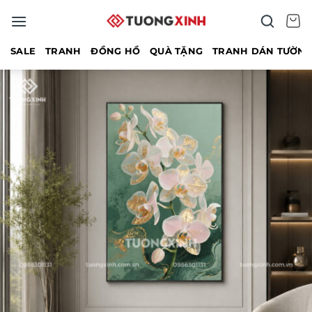
Bỏ
qua
nội
SALE
TRANH
ĐỒNG HỒ
QUÀ TẶNG
TRANH DÁN TƯỜN
dung