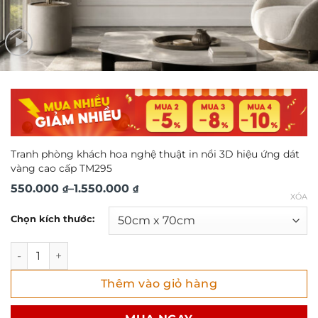
Tranh phòng khách hoa nghệ thuật in nổi 3D hiệu ứng dát
vàng cao cấp TM295
Khoảng
550.000
–
1.550.000
₫
₫
XÓA
giá:
Chọn kích thước:
từ
550.000 ₫
Tranh phòng khách hoa nghệ thuật in nổi 3D hiệu ứng dá
đến
Thêm vào giỏ hàng
1.550.000 ₫