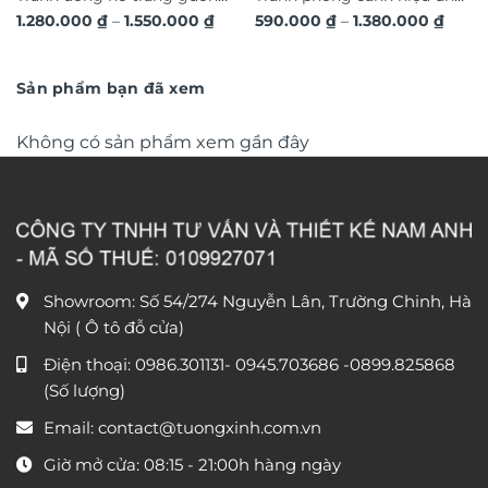
Khoảng
Khoả
1.280.000
₫
–
1.550.000
₫
590.000
₫
–
1.380.000
₫
hươu 3D hiện đại TG4543
dát vàng hoa nghệ thuật in
giá:
giá:
từ
nổi 3D cao cấp TM329
từ
1.280.000 ₫
590.0
đến
đến
Sản phẩm bạn đã xem
1.550.000 ₫
1.380
Không có sản phẩm xem gần đây
Showroom: Số 54/274 Nguyễn Lân, Trường Chinh, Hà
Nội ( Ô tô đỗ cửa)
Điện thoại:
0986.301131
-
0945.703686
-0899.825868
(Số lượng)
Email:
contact@tuongxinh.com.vn
Giờ mở cửa: 08:15 - 21:00h hàng ngày