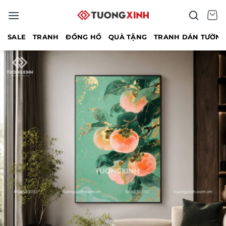
Bỏ
qua
nội
SALE
TRANH
ĐỒNG HỒ
QUÀ TẶNG
TRANH DÁN TƯỜN
dung