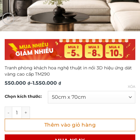
Tranh phòng khách hoa nghệ thuật in nổi 3D hiệu ứng dát
vàng cao cấp TM290
Khoảng
550.000
–
1.550.000
₫
₫
XÓA
giá:
Chọn kích thước:
từ
550.000 ₫
Tranh phòng khách hoa nghệ thuật in nổi 3D hiệu ứng dá
đến
Thêm vào giỏ hàng
1.550.000 ₫