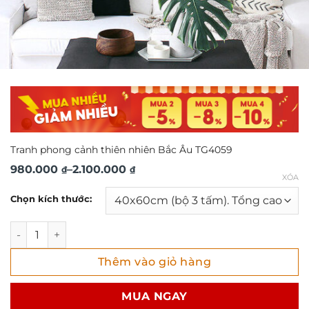
Tranh phong cảnh thiên nhiên Bắc Âu TG4059
Khoảng
980.000
–
2.100.000
₫
₫
XÓA
giá:
Chọn kích thước:
từ
980.000 ₫
Tranh phong cảnh thiên nhiên Bắc Âu TG4059 số lượng
đến
Thêm vào giỏ hàng
2.100.000 ₫
MUA NGAY