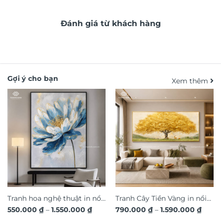
Đánh giá từ khách hàng
Gợi ý cho bạn
Xem thêm
Tranh hoa nghệ thuật in nổi
Tranh Cây Tiền Vàng in nổi
Khoảng
Khoả
550.000
₫
–
1.550.000
₫
790.000
₫
–
1.590.000
₫
3D hiệu ứng dát vàng sang
3D dát vàng ánh kim sang
giá:
giá: