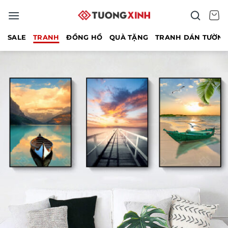
Bỏ
qua
nội
SALE
TRANH
ĐỒNG HỒ
QUÀ TẶNG
TRANH DÁN TƯỜN
dung