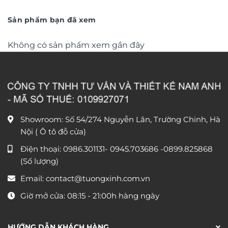
trọng TM011
từ
trọng TM04
từ
550.000 ₫
790.0
đến
đến
Sản phẩm bạn đã xem
1.550.000 ₫
1.590
Không có sản phẩm xem gần đây
Showroom: Số 54/274 Nguyễn Lân, Trường Chinh, Hà
Nội ( Ô tô đỗ cửa)
Điện thoại:
0986.301131
-
0945.703686
-0899.825868
(Số lượng)
Email:
contact@tuongxinh.com.vn
Giờ mở cửa: 08:15 - 21:00h hàng ngày
HƯỚNG DẪN KHÁCH HÀNG