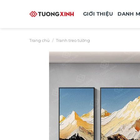
Bỏ
qua
GIỚI THIỆU
DANH 
nội
dung
Trang chủ
/
Tranh treo tường