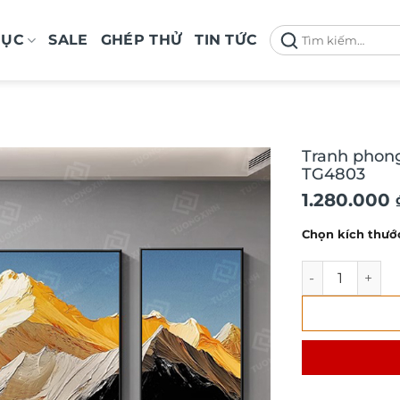
Tìm
MỤC
SALE
GHÉP THỬ
TIN TỨC
kiếm:
Tranh phong
TG4803
Khoảng
1.280.000
giá:
Chọn kích thướ
từ
1.280.000 
Tranh phong c
đến
1.550.000 