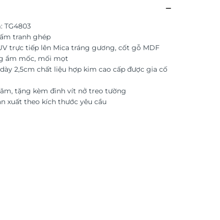
: TG4803
tấm tranh ghép
 UV trực tiếp lên Mica tráng gương, cốt gỗ MDF
g ẩm mốc, mối mọt
dày 2,5cm chất liệu hợp kim cao cấp được gia cố
ăm, tặng kèm đinh vít nở treo tường
ản xuất theo kích thước yêu cầu