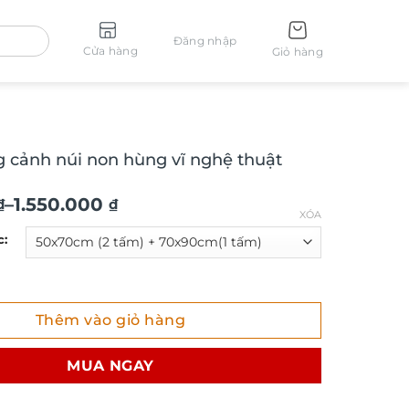
Đăng nhập
Cửa hàng
Giỏ hàng
 cảnh núi non hùng vĩ nghệ thuật
–
1.550.000
₫
₫
XÓA
c:
₫
ảnh núi non hùng vĩ nghệ thuật TG4803 số lượng
Thêm vào giỏ hàng
₫
MUA NGAY