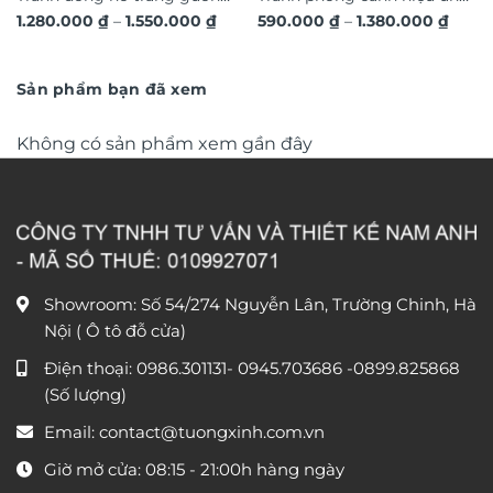
Khoảng
Khoả
1.280.000
₫
–
1.550.000
₫
590.000
₫
–
1.380.000
₫
hươu 3D hiện đại TG4543
dát vàng hoa nghệ thuật in
giá:
giá:
từ
nổi 3D cao cấp TM329
từ
1.280.000 ₫
590.0
đến
đến
Sản phẩm bạn đã xem
1.550.000 ₫
1.380
Không có sản phẩm xem gần đây
Showroom: Số 54/274 Nguyễn Lân, Trường Chinh, Hà
Nội ( Ô tô đỗ cửa)
Điện thoại:
0986.301131
-
0945.703686
-0899.825868
(Số lượng)
Email:
contact@tuongxinh.com.vn
Giờ mở cửa: 08:15 - 21:00h hàng ngày