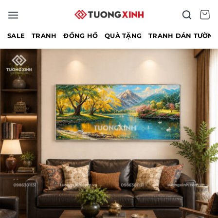
Bỏ
qua
nội
SALE
TRANH
ĐỒNG HỒ
QUÀ TẶNG
TRANH DÁN TƯỜN
dung