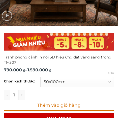
Tranh phong cảnh in nổi 3D hiệu ứng dát vàng sang trọng
TM307
Khoảng
790.000
–
1.590.000
₫
₫
XÓA
giá:
Chọn kích thước:
từ
790.000 ₫
Tranh phong cảnh in nổi 3D hiệu ứng dát vàng sang trọng
đến
Thêm vào giỏ hàng
1.590.000 ₫