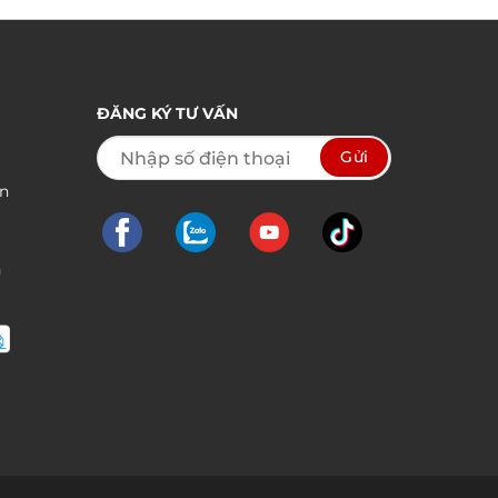
từ
000 ₫
790.000 ₫
đến
.000 ₫
1.590.000 ₫
ĐĂNG KÝ TƯ VẤN
ền
n