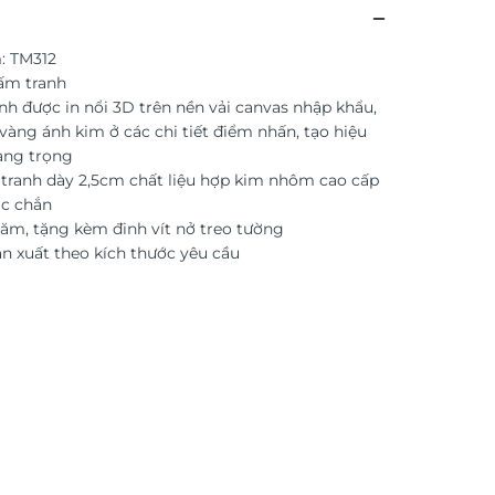
: TM312
tấm tranh
anh được in nổi 3D trên nền vải canvas nhập khẩu,
vàng ánh kim ở các chi tiết điểm nhấn, tạo hiệu
ang trọng
ranh dày 2,5cm chất liệu hợp kim nhôm cao cấp
ắc chắn
ăm, tặng kèm đinh vít nở treo tường
ản xuất theo kích thước yêu cầu