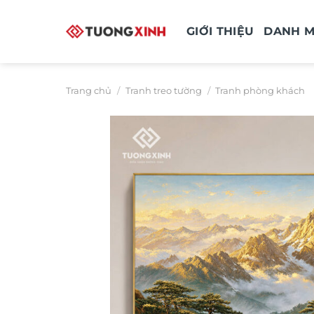
Bỏ
qua
GIỚI THIỆU
DANH 
nội
dung
Trang chủ
/
Tranh treo tường
/
Tranh phòng khách