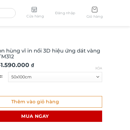
Đăng nhập
Cửa hàng
Giỏ hàng
on hùng vĩ in nổi 3D hiệu ứng dát vàng
TM312
–
1.590.000
₫
XÓA
c:
hùng vĩ in nổi 3D hiệu ứng dát vàng sang trọng TM312 số lượ
Thêm vào giỏ hàng
₫
MUA NGAY