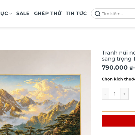
Tìm
MỤC
SALE
GHÉP THỬ
TIN TỨC
kiếm:
Tranh núi n
sang trọng 
Khoảng
790.000
₫
giá:
Chọn kích thướ
từ
790.000 ₫
Tranh núi non 
đến
1.590.000 