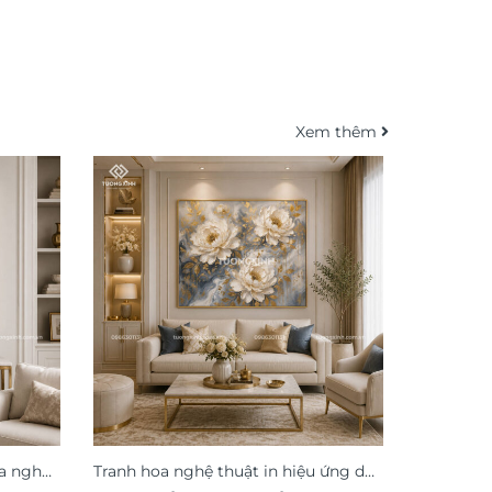
Xem thêm
oa nghệ
Tranh hoa nghệ thuật in hiệu ứng dát
Tranh hoa