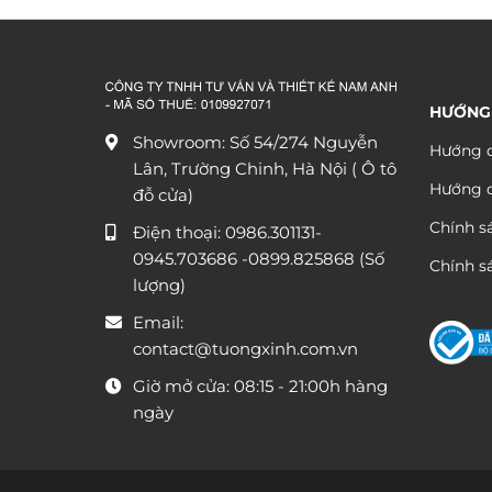
từ
790.000 ₫
đến
1.590.000 ₫
HƯỚNG
Showroom: Số 54/274 Nguyễn
Hướng d
Lân, Trường Chinh, Hà Nội ( Ô tô
Hướng 
đỗ cửa)
Chính s
Điện thoại:
0986.301131
-
0945.703686
-0899.825868 (Số
Chính sá
lượng)
Email:
contact@tuongxinh.com.vn
Giờ mở cửa: 08:15 - 21:00h hàng
ngày