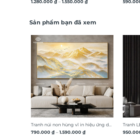
Khoảng
hiện đại TG4543
1.280.000
₫
–
1.550.000
₫
hoa ngh
590.0
giá:
TM329
từ
1.280.000 ₫
đến
Sản phẩm bạn đã xem
1.550.000 ₫
Tranh núi non hùng vĩ in hiệu ứng dát
Tranh L
Khoảng
vàng nổi 3D chi tiết TM185
790.000
₫
–
1.590.000
₫
đáo LD
950.0
giá: