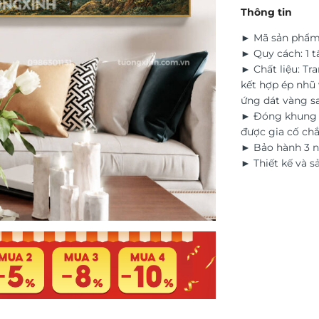
Thông tin
► Mã sản phẩm
► Quy cách: 1 
► Chất liệu: Tr
kết hợp ép nhũ 
ứng dát vàng s
► Đóng khung t
được gia cố ch
► Bảo hành 3 n
► Thiết kế và s