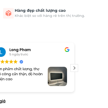
Hàng đẹp chất lượng cao
Khác biệt so với hàng rẻ trên thị trường.
Long Pham
Nguyễ
5 ngày trước
5 ngày 
n phẩm chất lượng, thợ
Tranh đẹp nv t
i công cẩn thận, độ hoàn
mua tiếp
iện cao
giá