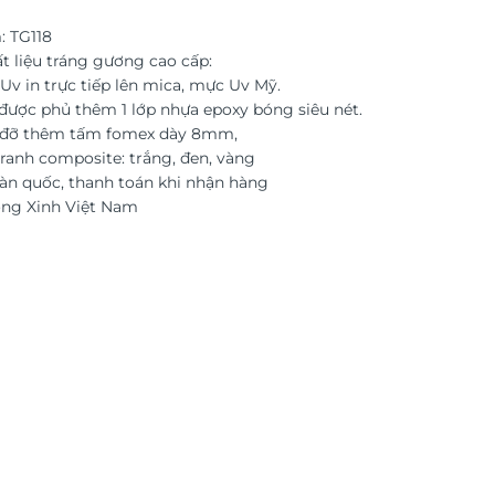
 TG118
t liệu tráng gương cao cấp:
Uv in trực tiếp lên mica, mực Uv Mỹ.
được phủ thêm 1 lớp nhựa epoxy bóng siêu nét.
c đỡ thêm tấm fomex dày 8mm,
ranh composite: trắng, đen, vàng
àn quốc, thanh toán khi nhận hàng
ờng Xinh Việt Nam