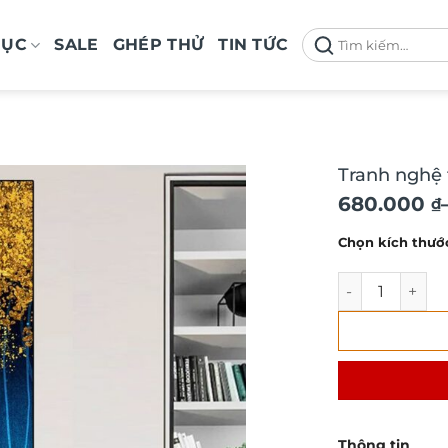
Tìm
MỤC
SALE
GHÉP THỬ
TIN TỨC
kiếm:
Tranh nghệ 
Khoảng
680.000
₫
giá:
Chọn kích thướ
từ
680.000 ₫
Tranh nghệ thu
đến
1.290.000 
Thông tin