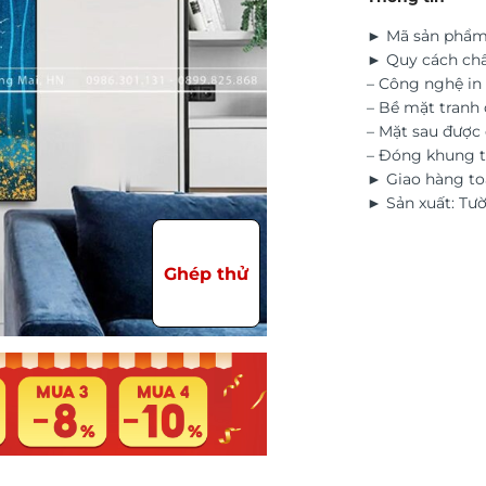
► Mã sản phẩm:
► Quy cách chấ
– Công nghệ in 
– Bề mặt tranh 
– Mặt sau đượ
– Đóng khung t
► Giao hàng to
► Sản xuất: Tư
Ghép thử