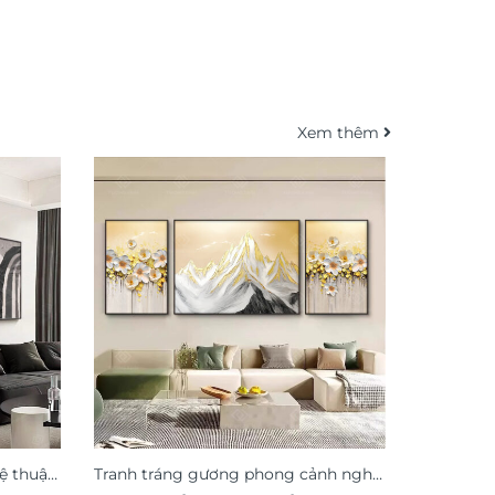
Xem thêm
ệ thuật
Tranh tráng gương phong cảnh nghệ
Tranh pho