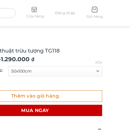
Đăng nhập
Cửa hàng
Giỏ hàng
thuật trừu tượng TG118
–
1.290.000
₫
XÓA
c:
ật trừu tượng TG118 số lượng
Thêm vào giỏ hàng
₫
MUA NGAY