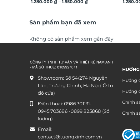
Khoảng
hiện đại TG4543
1.280.000
₫
–
1.550.000
₫
3D ngh
1.280.
giá:
từ
1.280.000 ₫
đến
Sản phẩm bạn đã xem
1.550.000 ₫
Không có sản phẩm xem gần đây
HƯỚNG
Showroom: Số 54/274 Nguyễn
Hướng d
Lân, Trường Chinh, Hà Nội ( Ô tô
Hướng 
đỗ cửa)
Chính s
Điện thoại:
0986.301131
-
0945.703686
-0899.825868 (Số
Chính sá
lượng)
Email:
contact@tuongxinh.com.vn