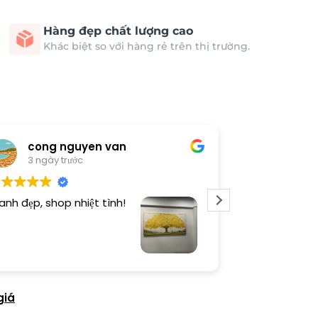
Hàng đẹp chất lượng cao
Khác biệt so với hàng rẻ trên thị trường.
cong nguyen van
Thươn
3 ngày trước
3 ngày 
anh đẹp, shop nhiệt tình!
Dịch vụ chu đá
tình. Sản phẩ
giá