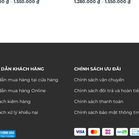
Khoảng
Kho
ệ thuật TG4686
000
₫
–
1.550.000
₫
TG4684
1.280.000
₫
–
1.550.000
₫
giá:
giá:
từ
từ
1.280.000 ₫
1.28
đến
đến
1.550.000 ₫
1.55
 DẪN KHÁCH HÀNG
CHÍNH SÁCH ƯU ĐÃI
ẫn mua hàng tại cửa hàng
Chính sách vận chuyển
dẫn mua hàng Online
Chính sách đổi trả và hoàn ti
ách kiểm hàng
Chính sách thanh toán
ch xử lý khiếu nại
Chính sách bảo mật thông ti