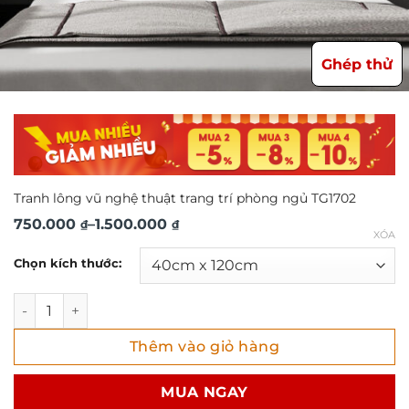
Ghép thử
Tranh lông vũ nghệ thuật trang trí phòng ngủ TG1702
Khoảng
750.000
–
1.500.000
₫
₫
XÓA
giá:
Chọn kích thước:
từ
750.000 ₫
Tranh lông vũ nghệ thuật trang trí phòng ngủ TG1702 số l
đến
Thêm vào giỏ hàng
1.500.000 ₫
MUA NGAY