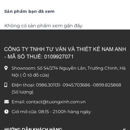
chi tiết TM327
từ
trí 2026 phong cách độc
là:
tại
590.000 ₫
1.050.000 ₫.
là:
đáo sang trọng TX868
đến
650.000
Sản phẩm bạn đã xem
1.380.000 ₫
Không có sản phẩm xem gần đây
Showroom: Số 54/274 Nguyễn Lân, Trường Chinh, Hà
Nội ( Ô tô đỗ cửa)
Điện thoại:
0986.301131
-
0945.703686
-0899.825868
(Số lượng)
Email:
contact@tuongxinh.com.vn
Giờ mở cửa: 08:15 - 21:00h hàng ngày
HƯỚNG DẪN KHÁCH HÀNG