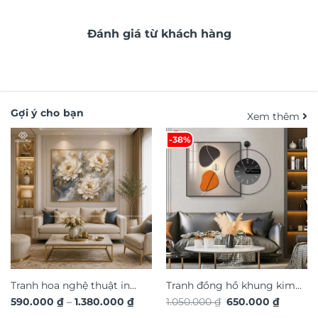
Đánh giá từ khách hàng
Gợi ý cho bạn
Xem thêm
-38%
Tranh hoa nghệ thuật in
Tranh đồng hồ khung kim
Khoảng
Giá
Giá
590.000
₫
–
1.380.000
₫
1.050.000
₫
650.000
₫
hiệu ứng dát vàng nổi 3D
loại cao cấp xu hướng trang
giá:
gốc
hiện