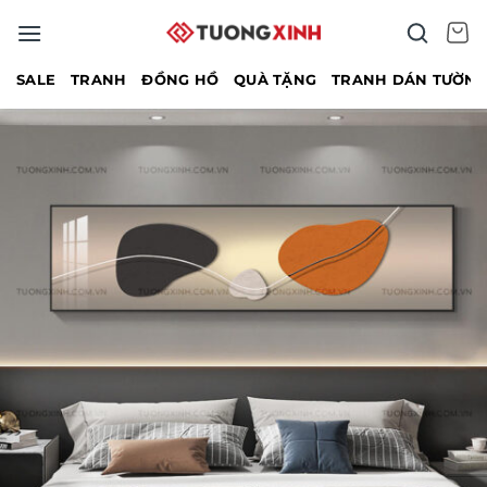
Bỏ
qua
nội
SALE
TRANH
ĐỒNG HỒ
QUÀ TẶNG
TRANH DÁN TƯỜN
dung