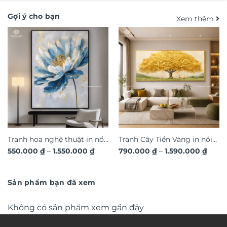
Gợi ý cho bạn
Xem thêm
Tranh hoa nghệ thuật in nổi
Tranh Cây Tiền Vàng in nổi
Khoảng
Khoả
550.000
₫
–
1.550.000
₫
790.000
₫
–
1.590.000
₫
3D hiệu ứng dát vàng sang
3D dát vàng ánh kim sang
giá:
giá:
trọng TM011
từ
trọng TM04
từ
550.000 ₫
790.0
đến
đến
Sản phẩm bạn đã xem
1.550.000 ₫
1.590
Không có sản phẩm xem gần đây