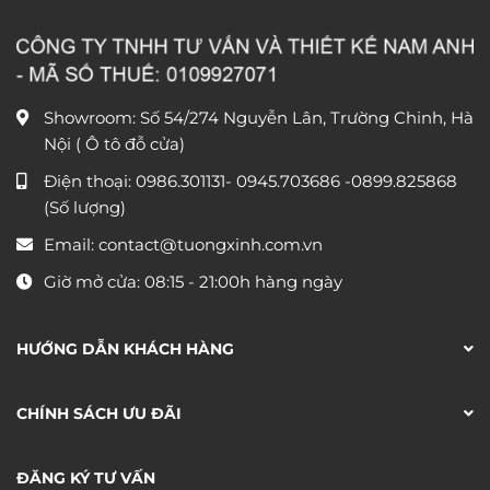
Showroom: Số 54/274 Nguyễn Lân, Trường Chinh, Hà
Nội ( Ô tô đỗ cửa)
Điện thoại:
0986.301131
-
0945.703686
-0899.825868
(Số lượng)
Email:
contact@tuongxinh.com.vn
Giờ mở cửa: 08:15 - 21:00h hàng ngày
HƯỚNG DẪN KHÁCH HÀNG
CHÍNH SÁCH ƯU ĐÃI
ĐĂNG KÝ TƯ VẤN