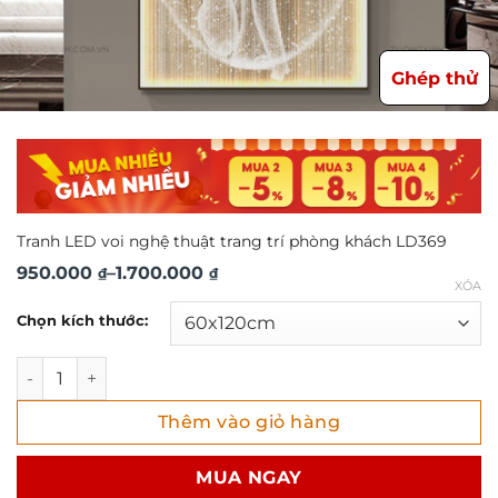
Ghép thử
Tranh LED voi nghệ thuật trang trí phòng khách LD369
Khoảng
950.000
–
1.700.000
₫
₫
XÓA
giá:
Chọn kích thước:
từ
950.000 ₫
Tranh LED voi nghệ thuật trang trí phòng khách LD369 số
đến
Thêm vào giỏ hàng
1.700.000 ₫
MUA NGAY