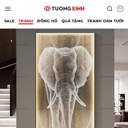
Bỏ
qua
nội
SALE
TRANH
ĐỒNG HỒ
QUÀ TẶNG
TRANH DÁN TƯỜN
dung