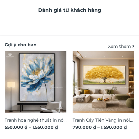
Đánh giá từ khách hàng
Gợi ý cho bạn
Xem thêm
Tranh hoa nghệ thuật in nổi
Tranh Cây Tiền Vàng in nổi
Khoảng
Khoả
550.000
₫
–
1.550.000
₫
790.000
₫
–
1.590.000
₫
3D hiệu ứng dát vàng sang
3D dát vàng ánh kim sang
giá:
giá:
trọng TM011
từ
trọng TM04
từ
550.000 ₫
790.0