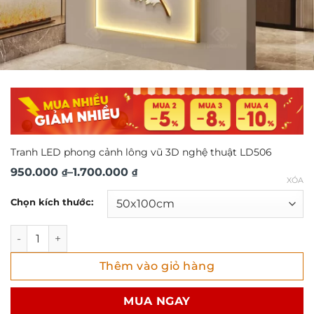
Tranh LED phong cảnh lông vũ 3D nghệ thuật LD506
Khoảng
950.000
–
1.700.000
₫
₫
XÓA
giá:
Chọn kích thước:
từ
950.000 ₫
Tranh LED phong cảnh lông vũ 3D nghệ thuật LD506 số l
đến
Thêm vào giỏ hàng
1.700.000 ₫
MUA NGAY