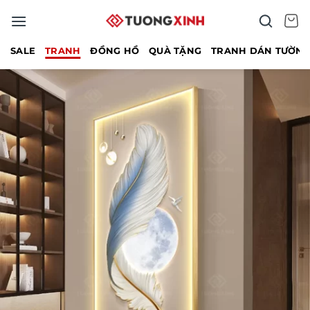
Bỏ
qua
nội
SALE
TRANH
ĐỒNG HỒ
QUÀ TẶNG
TRANH DÁN TƯỜN
dung