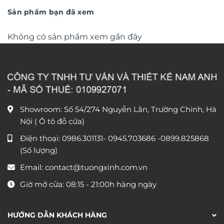
đến
đến
Sản phẩm bạn đã xem
1.550.000 ₫
1.590
Không có sản phẩm xem gần đây
Showroom: Số 54/274 Nguyễn Lân, Trường Chinh, Hà
Nội ( Ô tô đỗ cửa)
Điện thoại:
0986.301131
-
0945.703686
-0899.825868
(Số lượng)
Email:
contact@tuongxinh.com.vn
Giờ mở cửa: 08:15 - 21:00h hàng ngày
HƯỚNG DẪN KHÁCH HÀNG