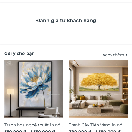
Đánh giá từ khách hàng
Gợi ý cho bạn
Xem thêm
Tranh hoa nghệ thuật in nổi
Tranh Cây Tiền Vàng in nổi
Khoảng
Khoả
550.000
₫
–
1.550.000
₫
790.000
₫
–
1.590.000
₫