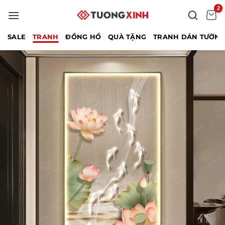
Bỏ
qua
nội
SALE
TRANH
ĐỒNG HỒ
QUÀ TẶNG
TRANH DÁN TƯỜN
dung