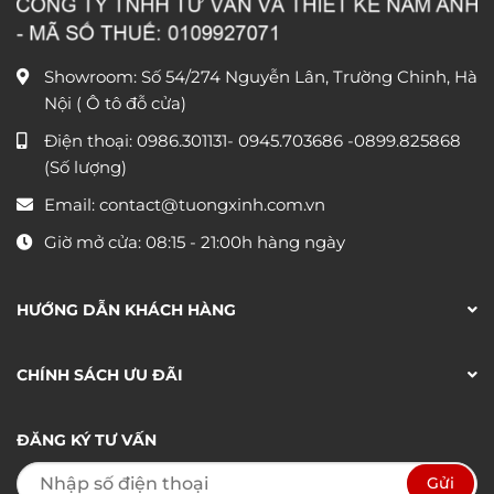
Showroom: Số 54/274 Nguyễn Lân, Trường Chinh, Hà
Nội ( Ô tô đỗ cửa)
Điện thoại:
0986.301131
-
0945.703686
-0899.825868
(Số lượng)
Email:
contact@tuongxinh.com.vn
Giờ mở cửa: 08:15 - 21:00h hàng ngày
HƯỚNG DẪN KHÁCH HÀNG
CHÍNH SÁCH ƯU ĐÃI
ĐĂNG KÝ TƯ VẤN