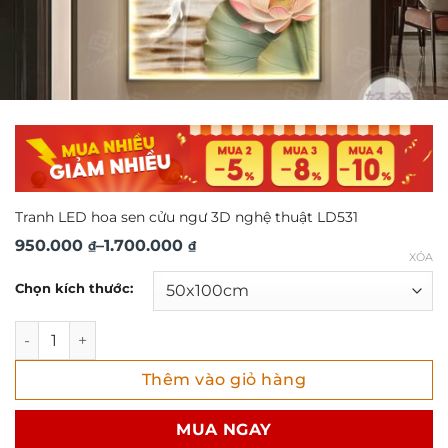
Tranh LED hoa sen cửu ngư 3D nghệ thuật LD531
Khoảng
950.000
–
1.700.000
₫
₫
XÓA
giá:
Chọn kích thước:
từ
950.000 ₫
Tranh LED hoa sen cửu ngư 3D nghệ thuật LD531 số lượng
đến
Thêm vào giỏ hàng
1.700.000 ₫
MUA NGAY