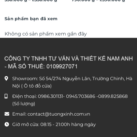
3D hiệu ứng dát vàng sang
3D dát vàng ánh kim sang
giá:
giá:
trọng TM011
từ
trọng TM04
từ
550.000 ₫
790.0
đến
đến
Sản phẩm bạn đã xem
1.550.000 ₫
1.590
Không có sản phẩm xem gần đây
Showroom: Số 54/274 Nguyễn Lân, Trường Chinh, Hà
Nội ( Ô tô đỗ cửa)
Điện thoại:
0986.301131
-
0945.703686
-0899.825868
(Số lượng)
Email:
contact@tuongxinh.com.vn
Giờ mở cửa: 08:15 - 21:00h hàng ngày