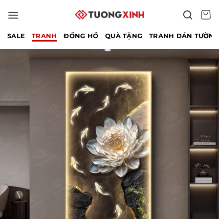
Bỏ
qua
nội
SALE
TRANH
ĐỒNG HỒ
QUÀ TẶNG
TRANH DÁN TƯỜN
dung