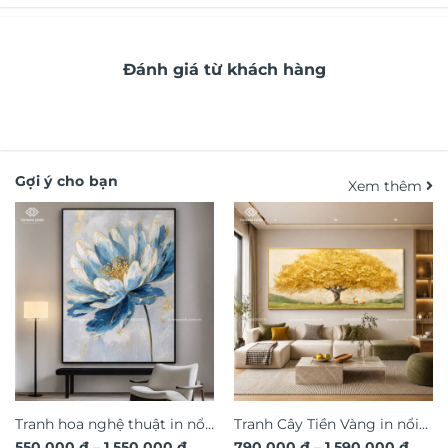
Đánh giá từ khách hàng
Gợi ý cho bạn
Xem thêm
Tranh hoa nghệ thuật in nổi
Tranh Cây Tiền Vàng in nổi
Khoảng
Khoả
550.000
₫
–
1.550.000
₫
790.000
₫
–
1.590.000
₫