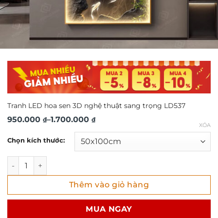
Tranh LED hoa sen 3D nghệ thuật sang trọng LD537
Khoảng
950.000
–
1.700.000
₫
₫
XÓA
giá:
Chọn kích thước:
từ
950.000 ₫
Tranh LED hoa sen 3D nghệ thuật sang trọng LD537 số lư
đến
Thêm vào giỏ hàng
1.700.000 ₫
MUA NGAY