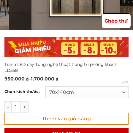
Ghép thử
Tranh LED cây Tùng nghệ thuật trang trí phòng khách
LD358
Khoảng
950.000
–
1.700.000
₫
₫
XÓA
giá:
Chọn kích thước:
từ
950.000 ₫
Tranh LED cây Tùng nghệ thuật trang trí phòng khách LD3
đến
Thêm vào giỏ hàng
1.700.000 ₫