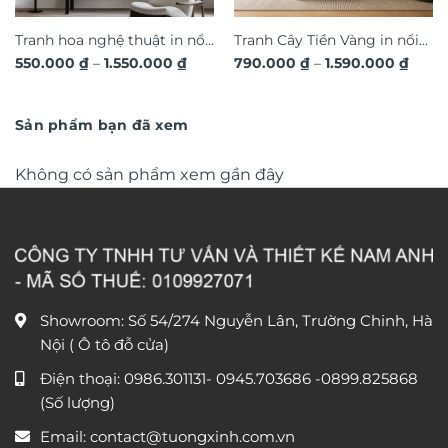
Tranh hoa nghệ thuật in nổi
Tranh Cây Tiền Vàng in nổi
Khoảng
Khoả
550.000
₫
–
1.550.000
₫
790.000
₫
–
1.590.000
₫
3D hiệu ứng dát vàng sang
3D dát vàng ánh kim sang
giá:
giá:
trọng TM011
từ
trọng TM04
từ
550.000 ₫
790.0
đến
đến
Sản phẩm bạn đã xem
1.550.000 ₫
1.590
Không có sản phẩm xem gần đây
Showroom: Số 54/274 Nguyễn Lân, Trường Chinh, Hà
Nội ( Ô tô đỗ cửa)
Điện thoại:
0986.301131
-
0945.703686
-0899.825868
(Số lượng)
Email:
contact@tuongxinh.com.vn