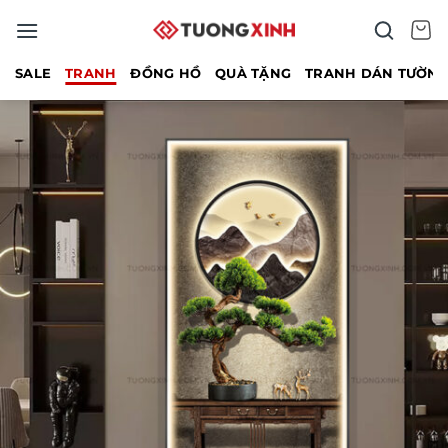
Bỏ
qua
nội
SALE
TRANH
ĐỒNG HỒ
QUÀ TẶNG
TRANH DÁN TƯỜN
dung