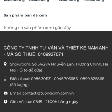
hươu 3D hiện đại TG4543
tượng hoa lá 3D nghệ thuật
giá:
giá:
từ
TG4686
từ
1.280.000 ₫
1.28
đến
đến
Sản phẩm bạn đã xem
1.550.000 ₫
1.55
Không có sản phẩm xem gần đây
Showroom: Số 54/274 Nguyễn Lân, Trường Chinh, Hà
Nội ( Ô tô đỗ cửa)
Điện thoại:
0986.301131
-
0945.703686
-0899.825868
(Số lượng)
Email:
contact@tuongxinh.com.vn
Giờ mở cửa: 08:15 - 21:00h hàng ngày