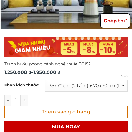
Ghép thử
Tranh hươu phong cảnh nghệ thuật TG152
Khoảng
1.250.000
–
1.950.000
₫
₫
XÓA
giá:
Chọn kích thước:
từ
1.250.000 ₫
Tranh hươu phong cảnh nghệ thuật TG152 số lượng
đến
Thêm vào giỏ hàng
1.950.000 ₫
MUA NGAY