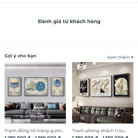
Đánh giá từ khách hàng
Gợi ý cho bạn
Xem thêm
Tranh đồng hồ tráng gương
Tranh phòng khách trừu
Khoảng
Kho
1.280.000
₫
–
1.550.000
₫
1.280.000
₫
–
1.550.000
₫