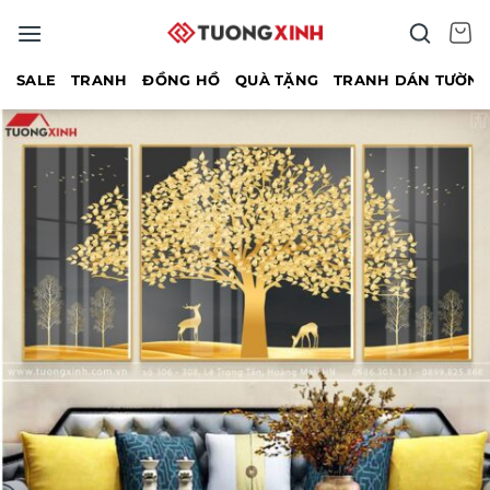
Bỏ
qua
nội
SALE
TRANH
ĐỒNG HỒ
QUÀ TẶNG
TRANH DÁN TƯỜN
dung